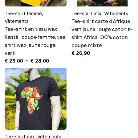
Tee-shirt femme
,
Tee-shirt mix
,
Vêtements
Tee-shirt carte d'Afrique
Vêtements
Tee-shirt en tissu wax
vert jaune rouge coton t-
Kenté , coupe femme, tee
shirt Africa 100% coton
shirt wax jaune rouge
coupe mixte
vert
€
26,90
Plage
€
26,00
–
€
28,00
de
prix :
€ 26,00
à
€ 28,00
Tee-shirt mix
,
Vêtements