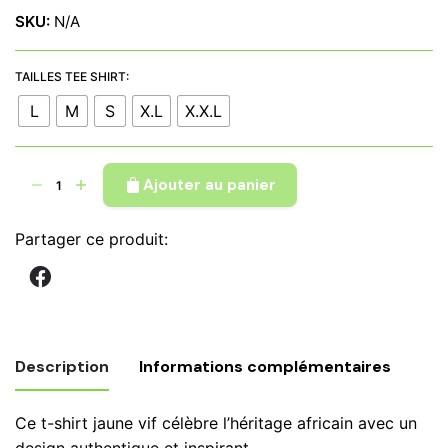
à
SKU:
N/A
€ 28,00
TAILLES TEE SHIRT:
L
M
S
X.L
X.X.L
quantité
Ajouter au panier
de
Tee-
Partager ce produit:
shirt
afrique
en
tissu
wax
Description
Informations complémentaires
écailles
de
Ce t-shirt jaune vif célèbre l’héritage africain avec un
poisson
Poids
kg