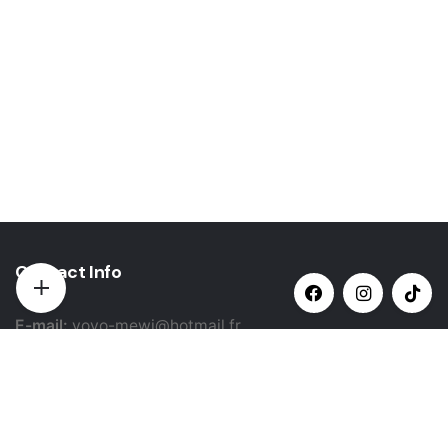
Contact Info
E-mail:
yovo-mewi@hotmail.fr
Adresse:
Hazebrouck, France
Paiement par: