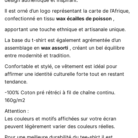
design authentique et inspirant.
jaune
noir,
Il est orné d’un logo représentant la carte de l’Afrique,
Tailles Tee
L, M, S, X.L, X.X.L
coupe
confectionné en tissu
wax écailles de poisson
,
shirt
femme,
apportant une touche ethnique et artisanale unique.
n.6
La base du t-shirt est également agrémentée d’un
assemblage en
wax assorti
, créant un bel équilibre
entre modernité et tradition.
Confortable et stylé, ce vêtement est idéal pour
affirmer une identité culturelle forte tout en restant
tendance.
-100% Coton pré rétréci à fil de chaîne continu.
160g/m2
Attention :
Les couleurs et motifs affichées sur votre écran
peuvent légèrement varier des couleurs réelles.
Pour une meilleure durabilité du tee-shirt il est