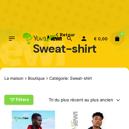
Aller
au
contenu
Retour
0
€
0,00
Sweat-shirt
La maison
Boutique
Catégorie: Sweat-shirt
Filters
Tri du plus récent au plus ancien