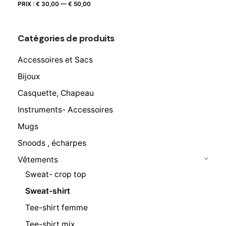
Prix
Prix
PRIX :
€ 30,00
—
€ 50,00
FILTRER
max
min
Catégories de produits
Accessoires et Sacs
Bijoux
Casquette, Chapeau
Instruments- Accessoires
Mugs
Snoods , écharpes
Vêtements
Sweat- crop top
Sweat-shirt
Tee-shirt femme
Tee-shirt mix