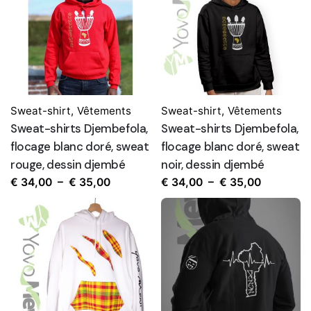
Sweat-shirt
,
Vêtements
Sweat-shirt
,
Vêtements
Sweat-shirts Djembefola,
Sweat-shirts Djembefola,
flocage blanc doré, sweat
flocage blanc doré, sweat
rouge, dessin djembé
noir, dessin djembé
Plage
Plage
€
34,00
–
€
35,00
€
34,00
–
€
35,00
de
de
prix :
prix :
€ 34,00
€ 34,00
à
à
€ 35,00
€ 35,00