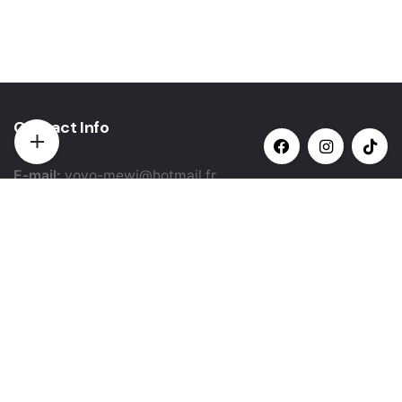
Contact Info
E-mail:
yovo-mewi@hotmail.fr
Adresse:
Hazebrouck, France
Paiement par:
Siret: 51987789800022
Catégories populaires