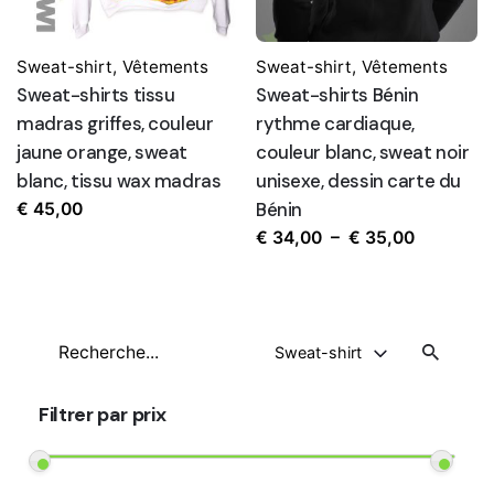
Sweat-shirt
,
Vêtements
Sweat-shirt
,
Vêtements
Sweat-shirts tissu
Sweat-shirts Bénin
madras griffes, couleur
rythme cardiaque,
jaune orange, sweat
couleur blanc, sweat noir
blanc, tissu wax madras
unisexe, dessin carte du
Bénin
€
45,00
Plage
€
34,00
–
€
35,00
de
prix :
€ 34,00
Recherche
à
Sweat-shirt
pour
€ 35,00
Filtrer par prix