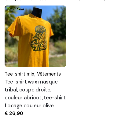
de
de
prix :
prix :
€ 8,90
€ 19,99
à
à
€ 19,90
€ 21,99
Tee-shirt mix
,
Vêtements
Tee-shirt wax masque
tribal, coupe droite,
couleur abricot, tee-shirt
flocage couleur olive
€
26,90