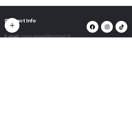
Contact Info
E-mail:
yovo-mewi@hotmail.fr
Adresse:
Hazebrouck, France
Paiement par:
Siret: 51987789800022
Catégories populaires
Sweat-shirt