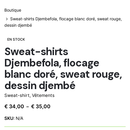
Boutique
Sweat-shirts Djembefola, flocage blanc doré, sweat rouge,
dessin djembé
EN STOCK
Sweat-shirts
Djembefola, flocage
blanc doré, sweat rouge,
dessin djembé
Sweat-shirt
,
Vêtements
Plage
€
34,00
€
35,00
–
de
SKU:
N/A
prix :
€ 34,00