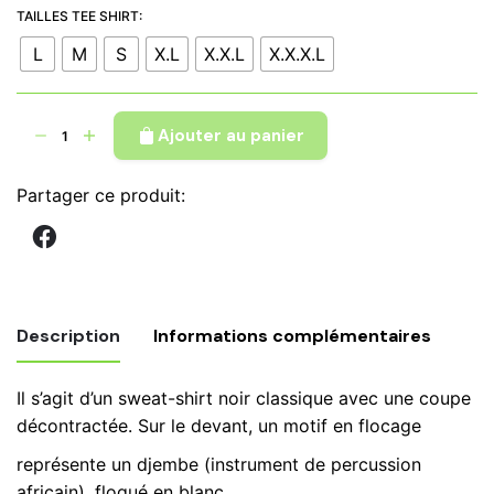
à
TAILLES TEE SHIRT:
€ 35,00
L
M
S
X.L
X.X.L
X.X.X.L
quantité
Ajouter au panier
de
Sweat-
Partager ce produit:
shirts
Djembefola,
flocage
blanc
doré,
Description
Informations complémentaires
sweat
rouge,
Il s’agit d’un sweat-shirt noir classique avec une coupe
dessin
Poids
kg
décontractée. Sur le devant, un motif en flocage
djembé
représente un djembe (instrument de percussion
Tailles Tee
L, M, S, X.L, X.X.L, X.X.X.L
africain), floqué en blanc.