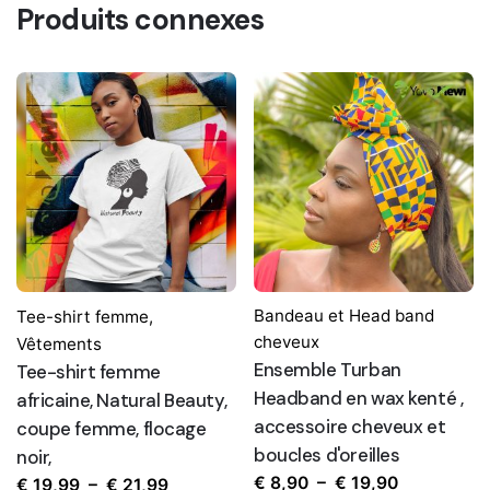
Produits connexes
Bandeau et Head band
Tee-shirt femme
,
cheveux
Vêtements
Ensemble Turban
Tee-shirt femme
Headband en wax kenté ,
africaine, Natural Beauty,
accessoire cheveux et
coupe femme, flocage
boucles d'oreilles
noir,
Plage
€
8,90
–
€
19,90
Plage
€
19,99
–
€
21,99