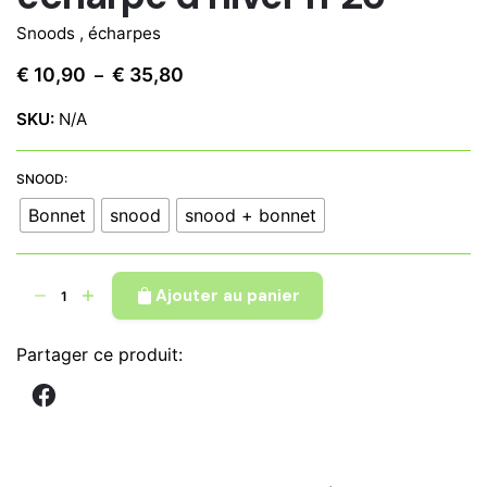
Snoods , écharpes
Plage
€
10,90
€
35,80
–
de
SKU:
N/A
prix :
€ 10,90
à
SNOOD:
€ 35,80
Bonnet
snood
snood + bonnet
quantité
Ajouter au panier
de
Snood
Partager ce produit:
tour
de
cou
en
tissu