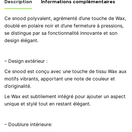
Description
Informations complémentaires
wax,
polaire,
Ce snood polyvalent, agrémenté d’une touche de Wax,
Samakaka
Poids
0,250 kg
doublé en polaire noir et d’une fermeture à pressions,
rouge
se distingue par sa fonctionnalité innovante et son
jaune,
snood
Bonnet, snood, snood + bonnet
design élégant.
écharpe
d'hiver
n°26
– Design extérieur :
Ce snood est conçu avec une touche de tissu Wax aux
motifs vibrants, apportant une note de couleur et
d’originalité.
Le Wax est subtilement intégré pour ajouter un aspect
unique et stylé tout en restant élégant.
– Doublure intérieure: