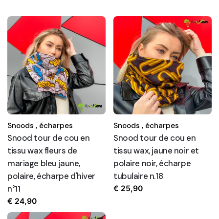
Snoods ,
écharpes
Snoods ,
écharpes
Snood tour de cou en
Snood tour de cou en
tissu wax fleurs de
tissu wax, jaune noir et
mariage bleu jaune,
polaire noir, écharpe
polaire, écharpe d'hiver
tubulaire n.18
n°11
€
25,90
€
24,90