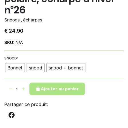
n°26
Snoods , écharpes
€
24,90
SKU:
N/A
SNOOD:
Bonnet
snood
snood + bonnet
quantité
Ajouter au panier
de
Snood
Partager ce produit:
tour
de
cou