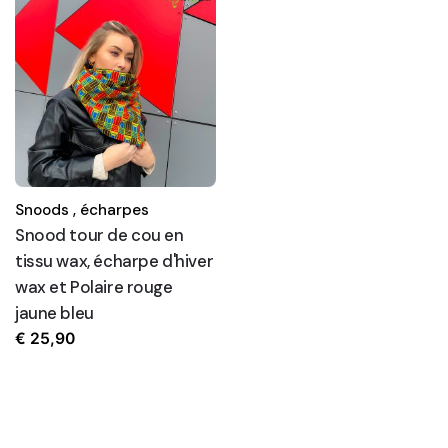
Snoods ,
écharpes
Snood tour de cou en
tissu wax, écharpe d'hiver
wax et Polaire rouge
jaune bleu
€
25,90