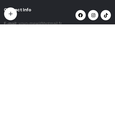
Contact Info
E-mail:
yovo-mewi@hotmail.fr
Adresse:
Hazebrouck, France
Paiement par:
Siret: 51987789800022
Catégories populaires
Snoods , écharpes