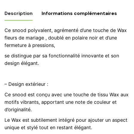
en
tissu
Description
Informations complémentaires
wax
fleurs
Ce snood polyvalent, agrémenté d’une touche de Wax
de
Poids
0,250 kg
fleurs de mariage , doublé en polaire noir et d’une
mariage
fermeture à pressions,
rouge
snood
Bonnet, snood, snood + bonnet
jaune,
se distingue par sa fonctionnalité innovante et son
polaire,
design élégant.
écharpe
d'hiver
n°26
– Design extérieur :
Ce snood est conçu avec une touche de tissu Wax aux
motifs vibrants, apportant une note de couleur et
d’originalité.
Le Wax est subtilement intégré pour ajouter un aspect
unique et stylé tout en restant élégant.