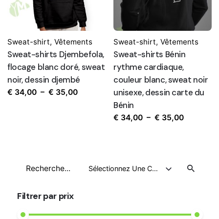
Sweat-shirt
,
Vêtements
Sweat-shirt
,
Vêtements
Sweat-shirts Djembefola,
Sweat-shirts Bénin
flocage blanc doré, sweat
rythme cardiaque,
noir, dessin djembé
couleur blanc, sweat noir
Plage
unisexe, dessin carte du
€
34,00
–
€
35,00
de
Bénin
prix :
Plage
€
34,00
–
€
35,00
€ 34,00
de
à
prix :
€ 35,00
€ 34,00
Recherche
à
Sélectionnez Une Catégorie
pour
€ 35,00
Filtrer par prix