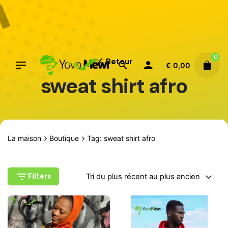
Aller
au
contenu
0
Retour
€
0,00
sweat shirt afro
La maison
Boutique
Tag: sweat shirt afro
Filters
Tri du plus récent au plus ancien