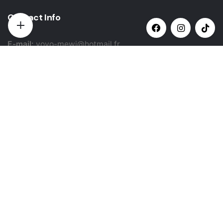
Contact Info
E-mail:
yovo-mewi@hotmail.fr
Adresse:
Hazebrouck, France
Paiement par:
Siret: 51987789800022
Catégories populaires
Sélectionner une catégorie