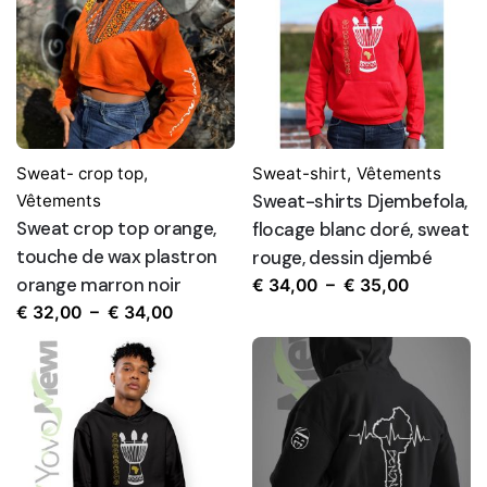
Sweat- crop top
,
Sweat-shirt
,
Vêtements
Sweat-shirts Djembefola,
Vêtements
Sweat crop top orange,
flocage blanc doré, sweat
touche de wax plastron
rouge, dessin djembé
orange marron noir
Plage
€
34,00
–
€
35,00
Plage
de
€
32,00
–
€
34,00
de
prix :
prix :
€ 34,00
€ 32,00
à
à
€ 35,00
€ 34,00