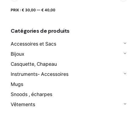
Prix
Prix
PRIX :
€ 30,00
—
€ 40,00
FILTRER
max
min
Catégories de produits
Accessoires et Sacs
Bijoux
Casquette, Chapeau
Instruments- Accessoires
Mugs
Snoods , écharpes
Vêtements