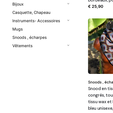
Bijoux
€
25,90
Casquette, Chapeau
Instruments- Accessoires
Mugs
Snoods , écharpes
Vêtements
Snoods ,
écha
Snood en ti
congrés, tou
tissu wax et 
bleu unisexe