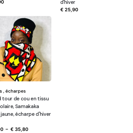
d'hiver
90
€
25,90
 ,
écharpes
 tour de cou en tissu
polaire, Samakaka
jaune, écharpe d'hiver
Plage
90
–
€
35,80