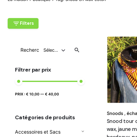
Filters
Recherche
Sélectionnez Une Catégorie
pour
Filtrer par prix
Prix
Prix
PRIX :
€ 10,00
—
€ 40,00
FILTRER
max
min
Snoods ,
écha
Catégories de produits
Snood tour d
wax, jaune 
Accessoires et Sacs
bordeaux, po