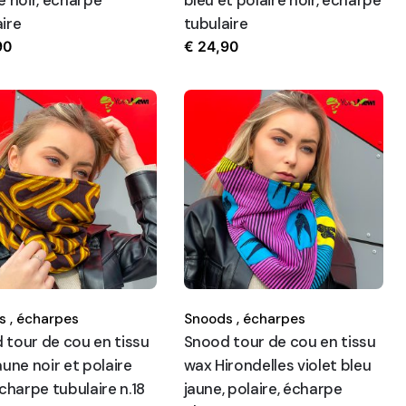
ire
tubulaire
90
€
24,90
 ,
écharpes
Snoods ,
écharpes
 tour de cou en tissu
Snood tour de cou en tissu
aune noir et polaire
wax Hirondelles violet bleu
écharpe tubulaire n.18
jaune, polaire, écharpe