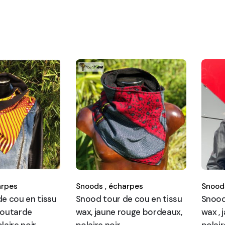
rpes
Snoods ,
écharpes
Snoods
e cou en tissu
Snood tour de cou en tissu
Snood
moutarde
wax, jaune rouge bordeaux,
wax ,
laire noir
polaire noir
polair