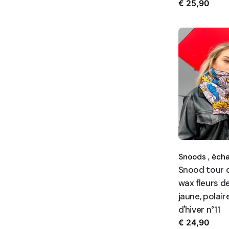
€
25,90
Snoods ,
écha
Snood tour d
wax fleurs d
jaune, polair
d'hiver n°11
€
24,90