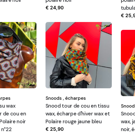
tubula
€
24,90
€
25,
rpes
Snoods ,
écharpes
ssu wax
Snood tour de cou en tissu
Snoods
r de cou en
wax, écharpe d'hiver wax et
Snood
Polaire noir
Polaire rouge jaune bleu
wax, j
, n°22
noir, 
€
25,90