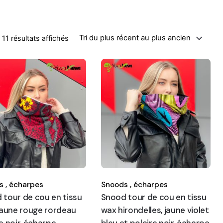
Trié du plus récent au plus ancien
Tri du plus récent au plus ancien
11 résultats affichés
 ,
écharpes
Snoods ,
écharpes
 tour de cou en tissu
Snood tour de cou en tissu
 jaune rouge rordeau
wax hirondelles, jaune violet
e noir, écharpe
bleu et polaire noir, écharpe