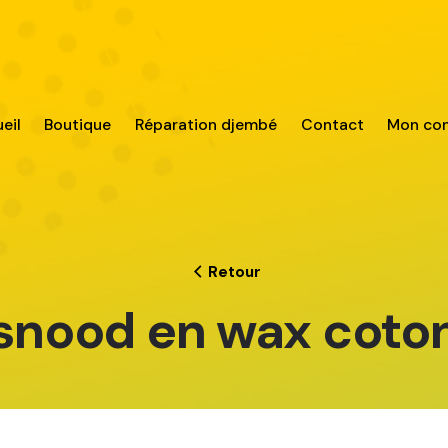
eil
Boutique
Réparation djembé
Contact
Mon co
Retour
snood en wax coto