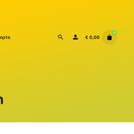
0
mpte
€
0,00
n