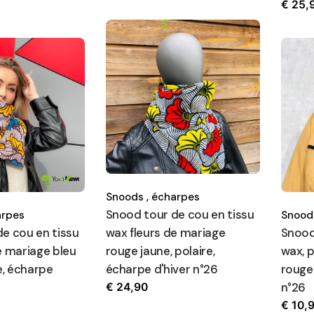
€
25,
Snoods ,
écharpes
Snood tour de cou en tissu
rpes
Snoods
e cou en tissu
wax fleurs de mariage
Snood
e mariage bleu
rouge jaune, polaire,
wax, 
e, écharpe
écharpe d'hiver n°26
rouge 
n°26
€
24,90
€
10,