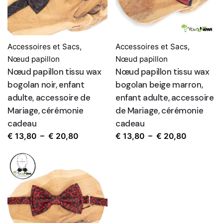
Accessoires et Sacs
,
Accessoires et Sacs
,
Nœud papillon
Nœud papillon
Nœud papillon tissu wax
Nœud papillon tissu wax
bogolan noir, enfant
bogolan beige marron,
adulte, accessoire de
enfant adulte, accessoire
Mariage, cérémonie
de Mariage, cérémonie
cadeau
cadeau
Plage
Plage
€
13,80
–
€
20,80
€
13,80
–
€
20,80
de
de
prix :
prix :
€ 13,80
€ 13,80
à
à
€ 20,80
€ 20,80