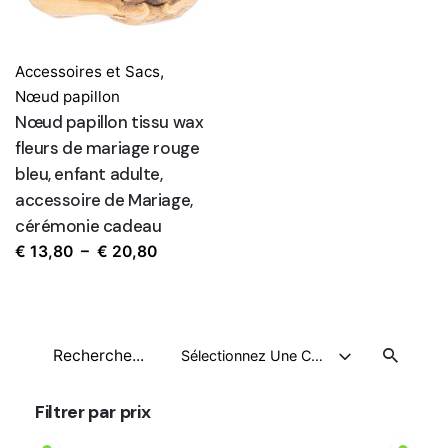
Accessoires et Sacs
,
Nœud papillon
Nœud papillon tissu wax
fleurs de mariage rouge
bleu, enfant adulte,
accessoire de Mariage,
cérémonie cadeau
Plage
€
13,80
–
€
20,80
de
prix :
€ 13,80
Recherche
à
Sélectionnez Une Catégorie
pour
€ 20,80
Filtrer par prix