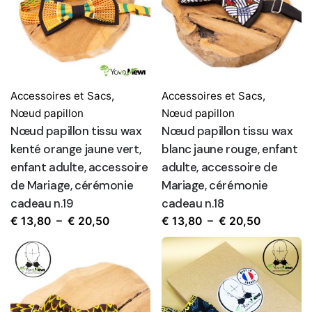
€ 20,80
€ 20,50
Accessoires et Sacs
,
Accessoires et Sacs
,
Nœud papillon
Nœud papillon
Nœud papillon tissu wax
Nœud papillon tissu wax
kenté orange jaune vert,
blanc jaune rouge, enfant
enfant adulte, accessoire
adulte, accessoire de
de Mariage, cérémonie
Mariage, cérémonie
cadeau n.19
cadeau n.18
Plage
Plage
€
13,80
–
€
20,50
€
13,80
–
€
20,50
de
de
prix :
prix :
€ 13,80
€ 13,80
à
à
€ 20,50
€ 20,50