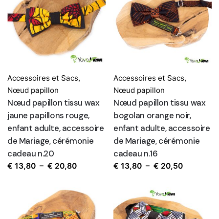
Accessoires et Sacs
,
Accessoires et Sacs
,
Nœud papillon
Nœud papillon
Nœud papillon tissu wax
Nœud papillon tissu wax
jaune papillons rouge,
bogolan orange noir,
enfant adulte, accessoire
enfant adulte, accessoire
de Mariage, cérémonie
de Mariage, cérémonie
cadeau n.20
cadeau n.16
Plage
Plage
€
13,80
–
€
20,80
€
13,80
–
€
20,50
de
de
prix :
prix :
€ 13,80
€ 13,80
à
à