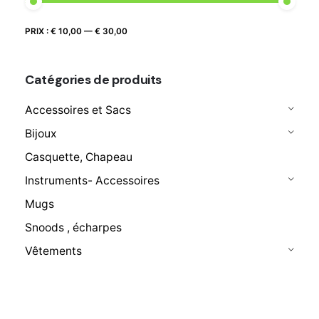
Prix
Prix
PRIX :
€ 10,00
—
€ 30,00
FILTRER
max
min
Catégories de produits
Accessoires et Sacs
Bijoux
Casquette, Chapeau
Instruments- Accessoires
Mugs
Snoods , écharpes
Vêtements