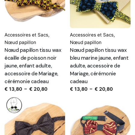
Accessoires et Sacs
,
Accessoires et Sacs
,
Nœud papillon
Nœud papillon
Nœud papillon tissu wax
Nœud papillon tissu wax
écaille de poisson noir
bleu marine jaune, enfant
jaune, enfant adulte,
adulte, accessoire de
accessoire de Mariage,
Mariage, cérémonie
cérémonie cadeau
cadeau
Plage
Plage
€
13,80
–
€
20,80
€
13,80
–
€
20,80
de
de
prix :
prix :
€ 13,80
€ 13,80
à
à
€ 20,80
€ 20,80