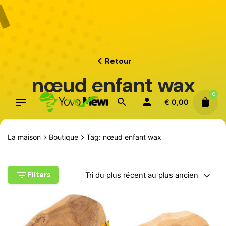
Aller
au
contenu
Retour
nœud enfant wax
0
€
0,00
La maison
Boutique
Tag: nœud enfant wax
Filters
Tri du plus récent au plus ancien