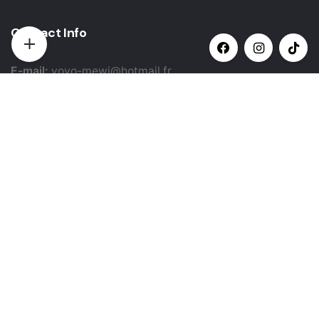
Contact Info
E-mail:
yovo-mewi@hotmail.fr
Adresse:
Hazebrouck, France
Paiement par:
Siret: 51987789800022
Catégories populaires
Sélectionner une catégorie