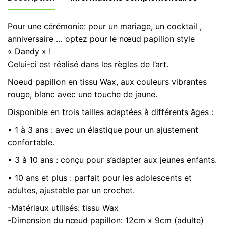
jaune
vert,
Pour une cérémonie: pour un mariage, un cocktail ,
enfant
Poids
0,25 kg
anniversaire … optez pour le nœud papillon style
adulte,
« Dandy » !
accessoire
Option
1 à 3 ans, 10 ans et Plus, 3 à 10 ans
Celui-ci est réalisé dans les règles de l’art.
de
Noeud
Mariage,
Noeud papillon en tissu Wax, aux couleurs vibrantes
cérémonie
rouge, blanc avec une touche de jaune.
cadeau
Disponible en trois tailles adaptées à différents âges :
n.19
• 1 à 3 ans : avec un élastique pour un ajustement
confortable.
• 3 à 10 ans : conçu pour s’adapter aux jeunes enfants.
• 10 ans et plus : parfait pour les adolescents et
adultes, ajustable par un crochet.
-Matériaux utilisés: tissu Wax
-Dimension du nœud papillon: 12cm x 9cm (adulte)