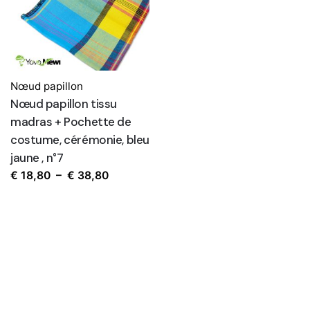
€ 36,80
Nœud papillon
Nœud papillon tissu
madras + Pochette de
costume, cérémonie, bleu
jaune , n°7
Plage
€
18,80
–
€
38,80
de
prix :
€ 18,80
à
€ 38,80