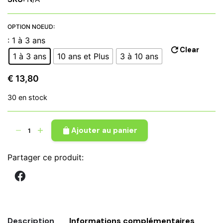
prix :
€ 13,80
à
OPTION NOEUD:
€ 20,50
: 1 à 3 ans
Clear
1 à 3 ans
10 ans et Plus
3 à 10 ans
€
13,80
30 en stock
quantité
Ajouter au panier
de
Nœud
Partager ce produit:
papillon
tissu
wax
kenté
orange
Description
Informations complémentaires