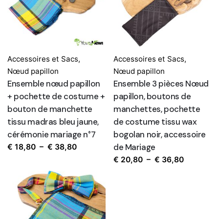
Accessoires et Sacs
,
Accessoires et Sacs
,
Nœud papillon
Nœud papillon
Ensemble nœud papillon
Ensemble 3 pièces Nœud
+ pochette de costume +
papillon, boutons de
bouton de manchette
manchettes, pochette
tissu madras bleu jaune,
de costume tissu wax
cérémonie mariage n°7
bogolan noir, accessoire
Plage
de Mariage
€
18,80
–
€
38,80
de
Plage
€
20,80
–
€
36,80
prix :
de
€ 18,80
prix :
à
€ 20,80
€ 38,80
à