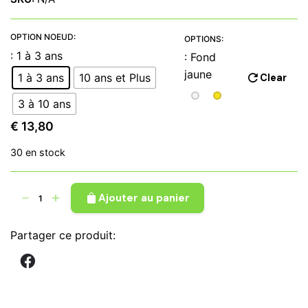
prix :
€ 13,80
à
OPTION NOEUD:
OPTIONS:
€ 20,50
: 1 à 3 ans
: Fond
jaune
1 à 3 ans
10 ans et Plus
Clear
3 à 10 ans
€
13,80
30 en stock
quantité
Ajouter au panier
de
Nœud
Partager ce produit:
papillon
tissu
wax
blanc