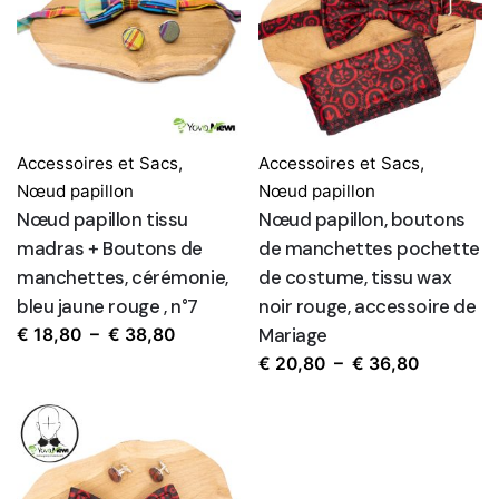
Accessoires et Sacs
,
Accessoires et Sacs
,
Nœud papillon
Nœud papillon
Nœud papillon tissu
Nœud papillon, boutons
madras + Boutons de
de manchettes pochette
manchettes, cérémonie,
de costume, tissu wax
bleu jaune rouge , n°7
noir rouge, accessoire de
Plage
Mariage
€
18,80
–
€
38,80
de
Plage
€
20,80
–
€
36,80
prix :
de
€ 18,80
prix :
à
€ 20,80
€ 38,80
à