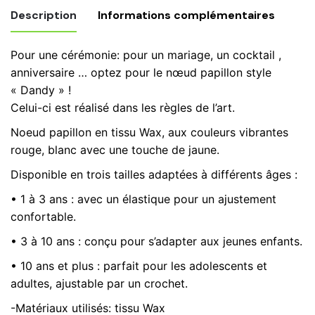
jaune
Description
Informations complémentaires
rouge,
enfant
Pour une cérémonie: pour un mariage, un cocktail ,
adulte,
Poids
0,20 kg
anniversaire … optez pour le nœud papillon style
accessoire
« Dandy » !
de
Option
1 à 3 ans, 10 ans et Plus, 3 à 10 ans
Celui-ci est réalisé dans les règles de l’art.
Mariage,
Noeud
cérémonie
Noeud papillon en tissu Wax, aux couleurs vibrantes
cadeau
Options
Fond blanc, Fond jaune
rouge, blanc avec une touche de jaune.
n.18
Disponible en trois tailles adaptées à différents âges :
• 1 à 3 ans : avec un élastique pour un ajustement
confortable.
• 3 à 10 ans : conçu pour s’adapter aux jeunes enfants.
• 10 ans et plus : parfait pour les adolescents et
adultes, ajustable par un crochet.
-Matériaux utilisés: tissu Wax