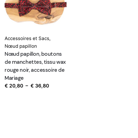
€ 36,80
Accessoires et Sacs
,
Nœud papillon
Nœud papillon, boutons
de manchettes, tissu wax
rouge noir, accessoire de
Mariage
Plage
€
20,80
–
€
36,80
de
prix :
€ 20,80
à
€ 36,80