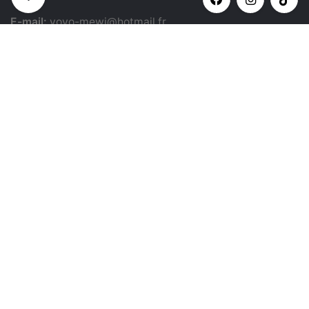
E-mail:
yovo-mewi@hotmail.fr
Adresse:
Hazebrouck, France
Paiement par:
Siret: 51987789800022
Catégories populaires
Nœud papillon
© 2024
yovo-mewi.com
. Tous droits réservés | Site réalisé
par :
Johan Ceugnart