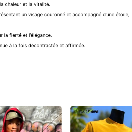
doré
 chaleur et la vitalité.
pailleté
X.X.L
présentant un visage couronné et accompagné d’une étoile,
 la fierté et l’élégance.
nue à la fois décontractée et affirmée.