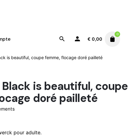
0
mpte
€
0,00
ack is beautiful, coupe femme, flocage doré pailleté
 Black is beautiful, coupe
ocage doré pailleté
ements
lage
e
werck pour adulte.
ix :