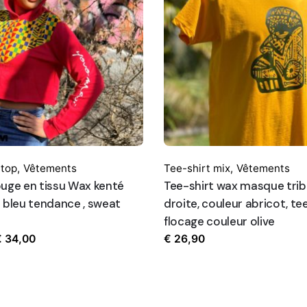
 top
,
Vêtements
Tee-shirt mix
,
Vêtements
uge en tissu Wax kenté
Tee-shirt wax masque trib
 bleu tendance , sweat
droite, couleur abricot, te
flocage couleur olive
Plage
€
34,00
€
26,90
de
prix :
€ 32,00
à