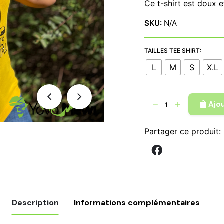
Ce t-shirt est doux e
€
à
SKU:
N/A
€
TAILLES TEE SHIRT:
L
M
S
X.L
quantité
Ajo
de
Tee-
Partager ce produit:
shirt
Black
is
beautiful,
coupe
femme,
Description
Informations complémentaires
flocage