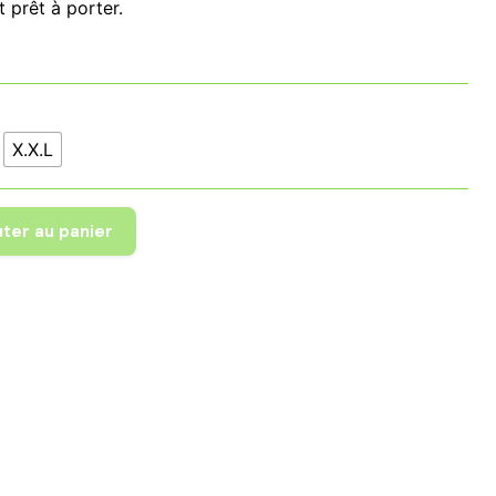
t prêt à porter.
 19,99
 21,99
X.X.L
uter au panier