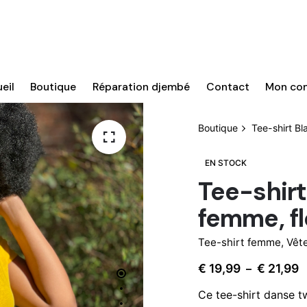
eil
Boutique
Réparation djembé
Contact
Mon co
Boutique
Tee-shirt Bl
EN STOCK
Tee-shirt
femme, fl
Tee-shirt femme
,
Vêt
P
€
19,99
€
21,99
–
d
Ce tee-shirt danse t
pr