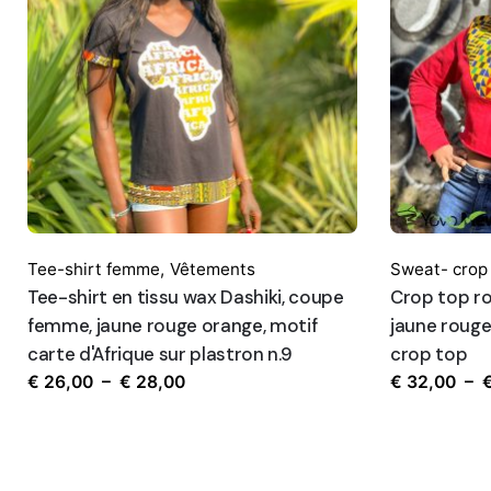
Tee-shirt femme
,
Vêtements
Sweat- crop
Tee-shirt en tissu wax Dashiki, coupe
Crop top ro
femme, jaune rouge orange, motif
jaune rouge
carte d'Afrique sur plastron n.9
crop top
Plage
€
26,00
–
€
28,00
€
32,00
–
de
prix :
€ 26,00
à