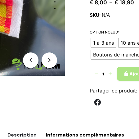
Pl
€
8,00
€
18,90
–
d
SKU:
N/A
pr
€
à
OPTION NOEUD:
€ 
1 à 3 ans
10 ans 
Boutons de manche
quantité
Ajo
de
Nœud
Partager ce produit:
Papillon
tissu
madras,
jaune
vert
orange,
Description
Informations complémentaires