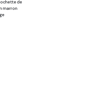
pochette de
ci
an marron
age