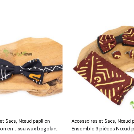
Subscribe 
newslet
Sign up to receiv
promotions, and sn
upcoming pro
et Sacs
,
Nœud papillon
Accessoires et Sacs
,
Nœud p
on en tissu wax bogolan,
Ensemble 3 pièces Nœud pa