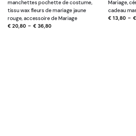
manchettes pochette de costume,
Mariage, cé
tissu wax fleurs de mariage jaune
cadeau mar
rouge, accessoire de Mariage
€
13,80
–
Plage
€
20,80
–
€
36,80
de
prix :
€ 20,80
à
€ 36,80