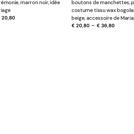
rémonie, marron noir, idée
boutons de manchettes, 
Non, mer
iage
costume tissu wax bogol
Plage
beige, accessoire de Mari
€
20,80
de
Plage
€
20,80
–
€
36,80
prix :
de
€ 13,80
prix :
à
€ 20,80
€ 20,80
à
€ 36,80