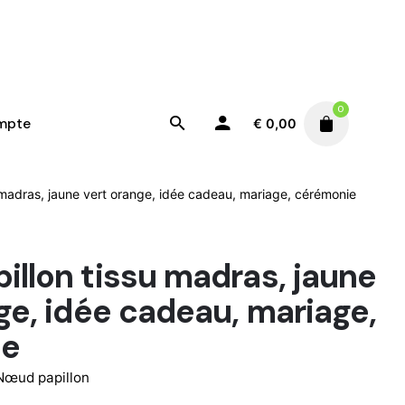
0
mpte
€
0,00
madras, jaune vert orange, idée cadeau, mariage, cérémonie
llon tissu madras, jaune
ge, idée cadeau, mariage,
ie
Nœud papillon