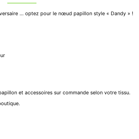
idée
cadeau,
versaire … optez pour le nœud papillon style « Dandy » !
mariage,
cérémonie
 ans et Plus, 3 à 10 ans, Boutons de manchettes seul
eur
pillon et accessoires sur commande selon votre tissu.
boutique.