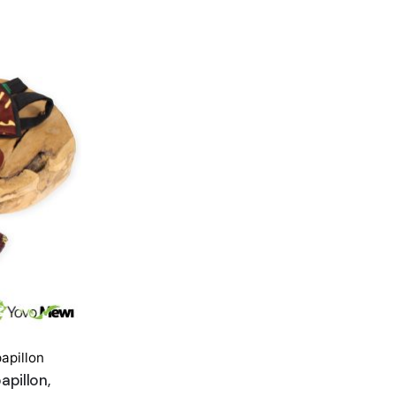
to our
ter
e updates,
eak peaks of
ducts.
apillon
pillon,