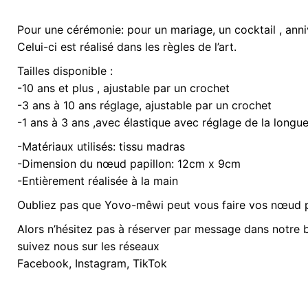
Pour une cérémonie: pour un mariage, un cocktail , anni
Poids
0,20 kg
Celui-ci est réalisé dans les règles de l’art.
Tailles disponible :
Option Noeud
1 à 3 ans, 10
-10 ans et plus , ajustable par un crochet
-3 ans à 10 ans réglage, ajustable par un crochet
-1 ans à 3 ans ,avec élastique avec réglage de la longu
-Matériaux utilisés: tissu madras
-Dimension du nœud papillon: 12cm x 9cm
-Entièrement réalisée à la main
Oubliez pas que Yovo-mêwi peut vous faire vos nœud pa
Alors n’hésitez pas à réserver par message dans notre 
suivez nous sur les réseaux
Facebook, Instagram, TikTok