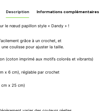
jaune
,papillons
Description
Informations complémentaires
rouge
+boutons
r le nœud papillon style « Dandy » !
de
manchettes,
facilement grâce à un crochet, et
accessoire
ud + Boutons, Noeud + Pochette, Noeud Papillon
une coulisse pour ajuster la taille.
de
Mariage,
lon (coton imprimé aux motifs colorés et vibrants)
n.20
m x 6 cm), réglable par crochet
5 cm x 25 cm)
légèrement varier des couleurs réelles.