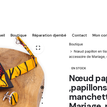
eil
Boutique
Réparation djembé
Contact
Mon co
Boutique
Nœud papillon en tis
accessoire de Mariage,
EN STOCK
Nœud papi
,papillon
manchett
Mariage, 