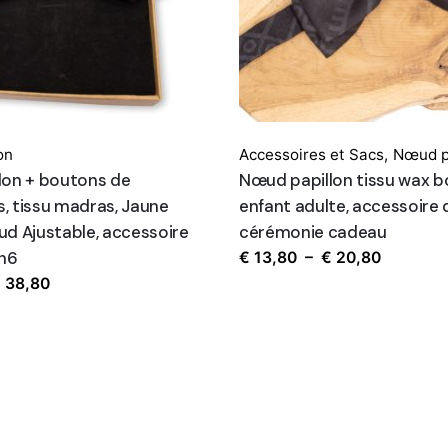
on
Accessoires et Sacs
,
Nœud p
lon + boutons de
Nœud papillon tissu wax bo
, tissu madras, Jaune
enfant adulte, accessoire 
d Ajustable, accessoire
cérémonie cadeau
.n6
Plage
€
13,80
–
€
20,80
de
Plage
€
38,80
prix :
de
€ 13,80
prix :
à
€ 18,90
€ 20,80
à
€ 38,80