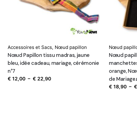
Accessoires et Sacs
,
Nœud papillon
Nœud papill
Nœud Papillon tissu madras, jaune
Nœud papil
bleu, idée cadeau, mariage, cérémonie
manchettes
n°7
orange, Nœu
Plage
de Mariage
€
12,00
–
€
22,90
de
€
18,90
–
prix :
€ 12,00
à
€ 22,90