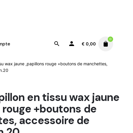
0
mpte
€
0,00
su wax jaune ,papillons rouge +boutons de manchettes,
 n.20
llon en tissu wax jaune
s rouge +boutons de
es, accessoire de
n.20