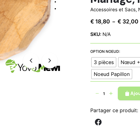
Accessoires et Sacs
,
€
18,80
€
32,00
–
SKU:
N/A
OPTION NOEUD:
3 pièces
Nœud +
Noeud Papillon
quantité
Ajo
de
Nœud
Partager ce produit:
papillon
en
tissu
wax