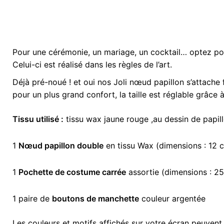
Pour une cérémonie, un mariage, un cocktail… optez pou
Poids
kg
Celui-ci est réalisé dans les règles de l’art.
Déjà pré-noué ! et oui nos Joli nœud papillon s’attache 
Option Noeud
3 pièces, Nœ
pour un plus grand confort, la taille est réglable grâce à 
Tissu utilisé :
tissu wax jaune rouge ,au dessin de papil
1
Nœud papillon double
en tissu Wax (dimensions : 12 c
1
Pochette de costume carrée
assortie (dimensions : 2
1 paire de
boutons de manchette
couleur argentée
Les couleurs et motifs affichés sur votre écran peuvent 