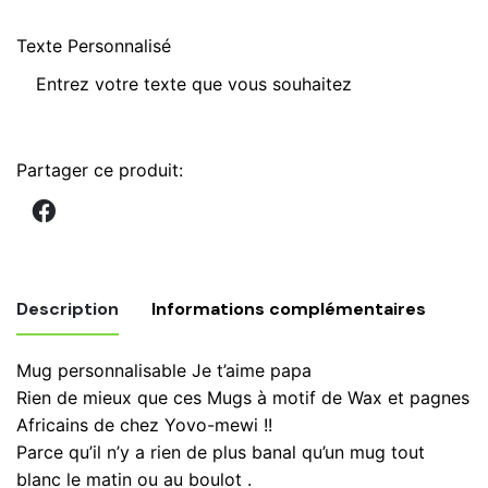
Texte Personnalisé
qu
d
M
"J
t'
Partager ce produit:
p
mo
c
e
w
Description
Informations complémentaires
fl
d
Mug personnalisable Je t’aime papa
m
Poids
0,600 kg
Rien de mieux que ces Mugs à motif de Wax et pagnes
ta
Africains de chez Yovo-mewi !!
c
Parce qu’il n’y a rien de plus banal qu’un mug tout
m
blanc le matin ou au boulot .