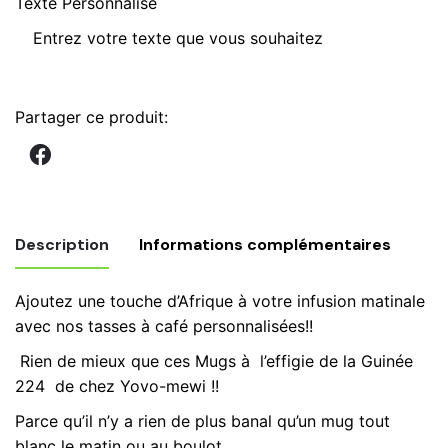
Texte Personnalisé
qu
d
M
G
2
Partager ce produit:
e
C
ta
à
th
Description
Informations complémentaires
G
ar
Ajoutez une touche d’Afrique à votre infusion matinale
m
Poids
0,600 kg
avec nos tasses à café personnalisées!!
mu
Rien de mieux que ces Mugs à l’effigie de la Guinée
Mug
Bleu Orange, rouge orange
224 de chez Yovo-mewi !!
Parce qu’il n’y a rien de plus banal qu’un mug tout
blanc le matin ou au boulot .