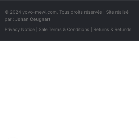
© 2024
yovo-mewi.com
. Tous droits réservés | Site réalisé
par :
Johan Ceugnart
Privacy Notice
|
Sale Terms & Conditions
|
Returns & Refunds