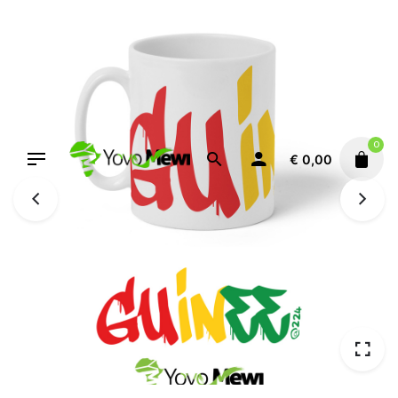
Aller
au
contenu
0
€
0,00