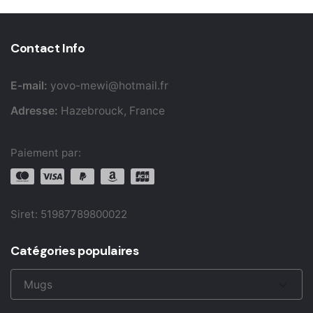
Contact Info
E-mail:
yovo-mewi@hotmail.fr
Adresse:
Hazebrouck, France
Paiement par:
Siret: 51987789800022
Catégories populaires
Mugs