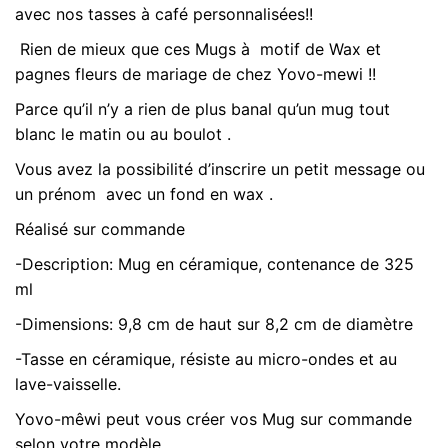
pe
Poids
0,600 kg
avec nos tasses à café personnalisées!!
Rien de mieux que ces Mugs à motif de Wax et
Mug
Bleu Orange, rouge orange
pagnes fleurs de mariage de chez Yovo-mewi !!
Parce qu’il n’y a rien de plus banal qu’un mug tout
blanc le matin ou au boulot .
Vous avez la possibilité d’inscrire un petit message ou
un prénom avec un fond en wax .
Réalisé sur commande
-Description: Mug en céramique, contenance de 325
ml
-Dimensions: 9,8 cm de haut sur 8,2 cm de diamètre
-Tasse en céramique, résiste au micro-ondes et au
lave-vaisselle.
Yovo-mêwi peut vous créer vos Mug sur commande
selon votre modèle.