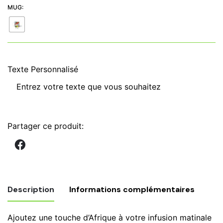
MUG:
Texte Personnalisé
qu
d
M
C
Fl
Partager ce produit:
d
m
r
ja
ti
Description
Informations complémentaires
w
ta
Ajoutez une touche d’Afrique à votre infusion matinale