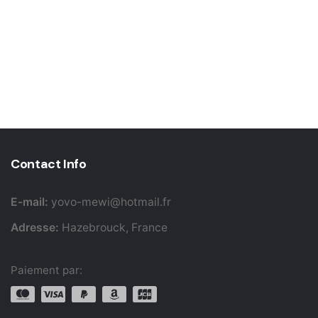
Contact Info
E-mail:
yovo-mewi@hotmail.fr
Adresse:
Hazebrouck, France
Paiement par: