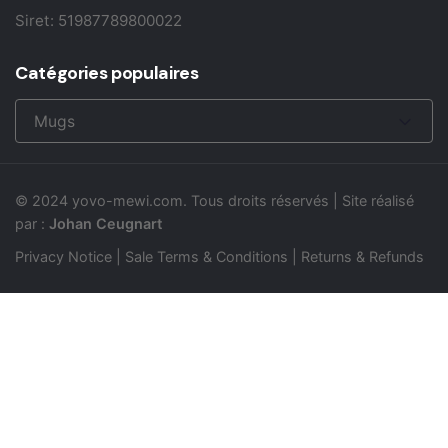
Siret: 51987789800022
Catégories populaires
Mugs
© 2024
yovo-mewi.com
. Tous droits réservés | Site réalisé
par :
Johan Ceugnart
Privacy Notice
|
Sale Terms & Conditions
|
Returns & Refunds