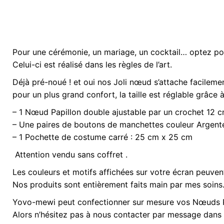
Pour une cérémonie, un mariage, un cocktail… optez pou
Poids
kg
Celui-ci est réalisé dans les règles de l’art.
Déjà pré-noué ! et oui nos Joli nœud s’attache facileme
Option Noeud
3 pièces, Nœ
pour un plus grand confort, la taille est réglable grâce à
– 1 Nœud Papillon double ajustable par un crochet 12 c
– Une paires de boutons de manchettes couleur Argent
– 1 Pochette de costume carré : 25 cm x 25 cm
Attention vendu sans coffret .
Les couleurs et motifs affichées sur votre écran peuvent
Nos produits sont entièrement faits main par mes soins
Yovo-mewi peut confectionner sur mesure vos Nœuds Pa
Alors n’hésitez pas à nous contacter par message dans 