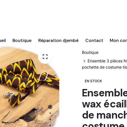
eil
Boutique
Réparation djembé
Contact
Mon co
Boutique
Ensemble 3 pièces N
pochette de costume tis
EN STOCK
Ensemble
wax écail
de manch
costume t