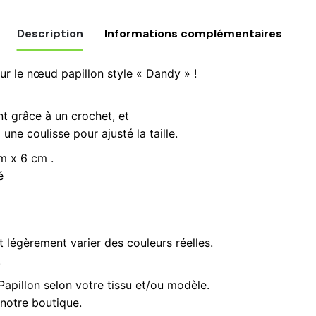
wax
écailles
Description
Informations complémentaires
de
poisson
r le nœud papillon style « Dandy » !
boutons
de
nt grâce à un crochet, et
manchettes,
ud + Boutons, Noeud + Pochette, Noeud Papillon
 une coulisse pour ajusté la taille.
pochette
de
m x 6 cm .
costume
é
tissu
wax
noir
jaune
 légèrement varier des couleurs réelles.
.
pillon selon votre tissu et/ou modèle.
notre boutique.