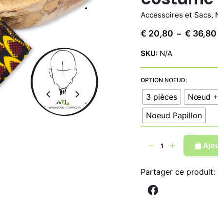
Accessoires et Sacs
,
€
20,80
€
36,80
–
SKU:
N/A
OPTION NOEUD:
3 pièces
Nœud +
Noeud Papillon
quantité
Ajo
de
Ensemble
Partager ce produit:
3
pièces
Nœud
papillon