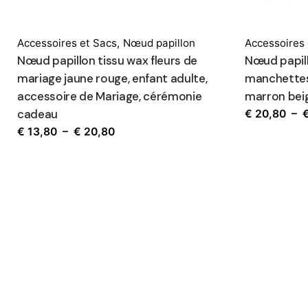
Accessoires et Sacs
,
Nœud papillon
Accessoires 
Nœud papillon tissu wax fleurs de
Nœud papil
mariage jaune rouge, enfant adulte,
manchettes
accessoire de Mariage, cérémonie
marron beig
cadeau
€
20,80
–
Plage
€
13,80
–
€
20,80
de
prix :
€ 13,80
à
€ 20,80