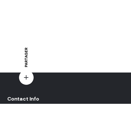
PARTAGER
Contact Info
E-mail:
yovo-mewi@hotmail.fr
Adresse:
Hazebrouck, France