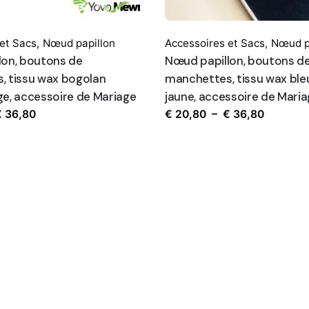
et Sacs
,
Nœud papillon
Accessoires et Sacs
,
Nœud p
lon, boutons de
Nœud papillon, boutons d
, tissu wax bogolan
manchettes, tissu wax ble
e, accessoire de Mariage
jaune, accessoire de Mari
Plage
Plage
€
36,80
€
20,80
–
€
36,80
de
de
prix :
prix :
€ 20,80
€ 20,80
à
à
€ 36,80
€ 36,80