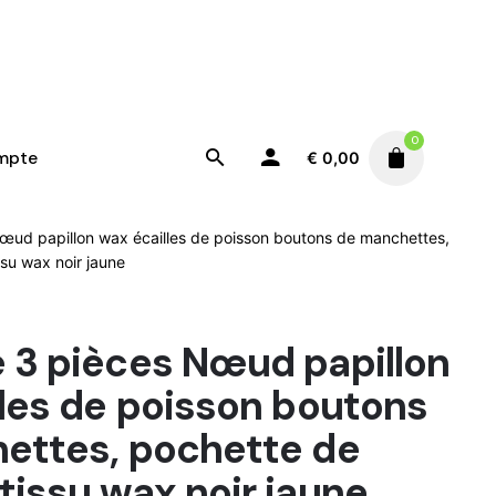
0
mpte
€
0,00
œud papillon wax écailles de poisson boutons de manchettes,
su wax noir jaune
 3 pièces Nœud papillon
les de poisson boutons
ettes, pochette de
issu wax noir jaune