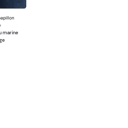
apillon
e
u marine
age