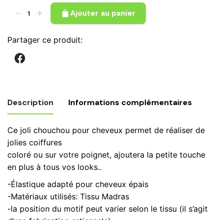
quantité
Ajouter au panier
de
Chouchou
Partager ce produit:
en
tissu
Madras
bleu
jaune
Description
Informations complémentaires
vert,
chouchou
Ce joli chouchou pour cheveux permet de réaliser de
cheveux,
Poids
0,19 kg
jolies coiffures
accessoire
coloré ou sur votre poignet, ajoutera la petite touche
élastique
en plus à tous vos looks..
pour
cheveux
-Élastique adapté pour cheveux épais
n.15
-Matériaux utilisés: Tissu Madras
-la position du motif peut varier selon le tissu (il s’agit