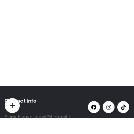
Contact Info
E-mail:
yovo-mewi@hotmail.fr
Adresse:
Hazebrouck, France