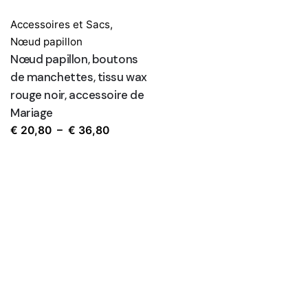
Accessoires et Sacs
,
Nœud papillon
Nœud papillon, boutons
de manchettes, tissu wax
rouge noir, accessoire de
Mariage
Plage
€
20,80
–
€
36,80
de
prix :
€ 20,80
à
€ 36,80