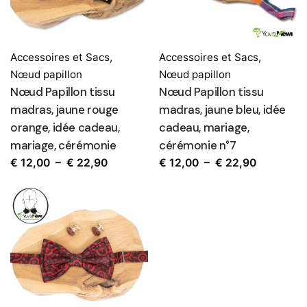
Accessoires et Sacs
,
Accessoires et Sacs
,
Nœud papillon
Nœud papillon
Nœud Papillon tissu
Nœud Papillon tissu
madras, jaune rouge
madras, jaune bleu, idée
orange, idée cadeau,
cadeau, mariage,
mariage, cérémonie
cérémonie n°7
Plage
Plage
€
12,00
–
€
22,90
€
12,00
–
€
22,90
de
de
prix :
prix :
€ 12,00
€ 12,00
à
à
€ 22,90
€ 22,90