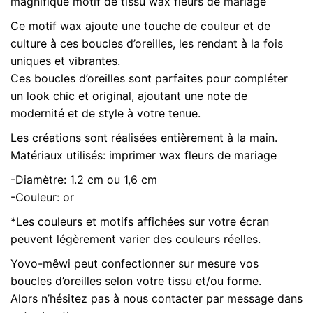
magnifique motif de tissu wax fleurs de mariage
1.2
ou
Ce motif wax ajoute une touche de couleur et de
1.6
culture à ces boucles d’oreilles, les rendant à la fois
cm,
uniques et vibrantes.
n°31
Ces boucles d’oreilles sont parfaites pour compléter
un look chic et original, ajoutant une note de
modernité et de style à votre tenue.
Les créations sont réalisées entièrement à la main.
Matériaux utilisés: imprimer wax fleurs de mariage
-Diamètre: 1.2 cm ou 1,6 cm
-Couleur: or
*Les couleurs et motifs affichées sur votre écran
peuvent légèrement varier des couleurs réelles.
Yovo-mêwi peut confectionner sur mesure vos
boucles d’oreilles selon votre tissu et/ou forme.
Alors n’hésitez pas à nous contacter par message dans