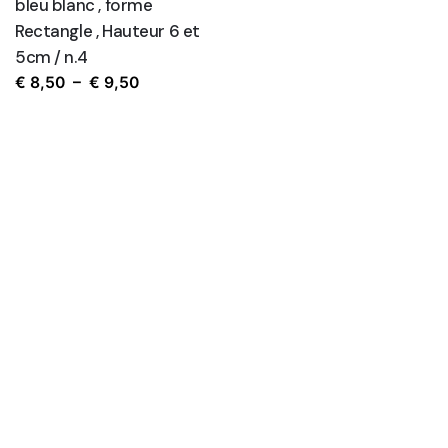
bleu blanc , forme
Rectangle , Hauteur 6 et
5cm / n.4
Plage
€
8,50
–
€
9,50
de
prix :
€ 8,50
à
€ 9,50