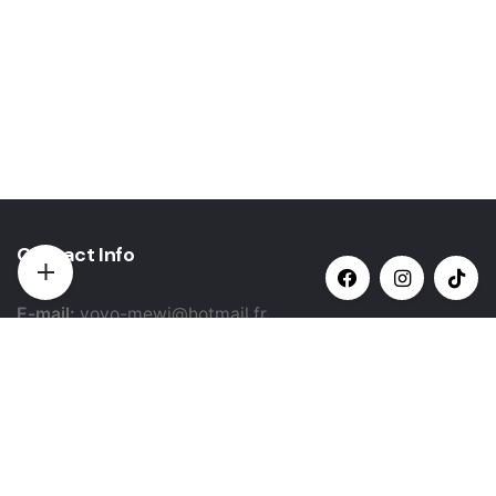
Contact Info
E-mail:
yovo-mewi@hotmail.fr
Adresse:
Hazebrouck, France
Paiement par: