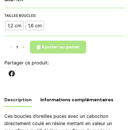
TAILLES BOUCLES:
1,2 cm
1,6 cm
quantité
Ajouter au panier
de
Boucles
Partager ce produit:
d'oreilles
Puce
tissu
wax
papillons
Description
Informations complémentaires
rouge
jaune,
Ces boucles d’oreilles puces avec un cabochon
bouton
Tailles
directement coulé en résine mettant en valeur un
Diamètre
1,2 cm, 1,6 cm
Boucles