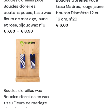
Boucles d'oreilles Puce
Boucles d'oreilles puce
Boucles d'oreilles
tissu Madras, rouge jaune,
boutons puces, tissu wax
bouton Diamètre 1.2 ou
fleurs de mariage, jaune
1.6 cm, n°20
et rose, bijoux wax n°6
€
6,00
Plage
€
7,80
–
€
8,90
de
prix :
€ 7,80
à
€ 8,90
Boucles d'oreilles wax
Boucles d'oreilles en wax
tissu Fleurs de mariage