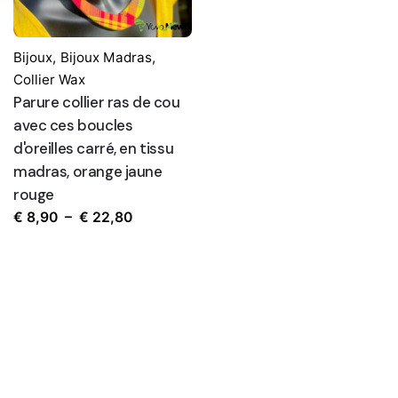
Bijoux
,
Bijoux Madras
,
Collier Wax
Parure collier ras de cou
avec ces boucles
d'oreilles carré, en tissu
madras, orange jaune
rouge
Plage
€
8,90
–
€
22,80
de
prix :
€ 8,90
à
€ 22,80