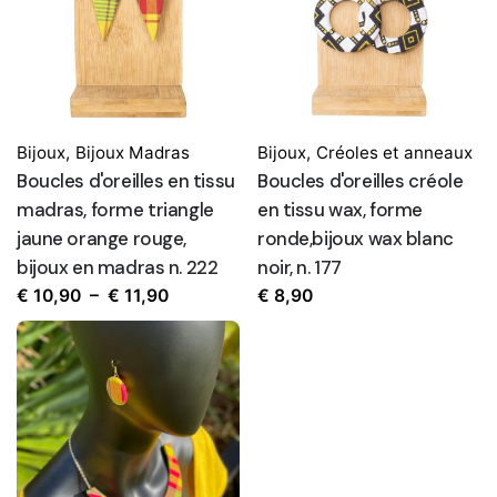
Subscribe to our newsletter
Sign up to receive updates, promotions, and
sneak peaks of upcoming products.
Bijoux
,
Bijoux Madras
Bijoux
,
Créoles et anneaux
Boucles d'oreilles en tissu
Boucles d'oreilles créole
madras, forme triangle
en tissu wax, forme
jaune orange rouge,
ronde,bijoux wax blanc
bijoux en madras n. 222
noir, n. 177
Non, merci
Plage
€
10,90
–
€
11,90
€
8,90
de
prix :
€ 10,90
à
€ 11,90