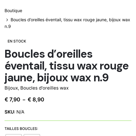
Boutique
Boucles d’oreilles éventail, tissu wax rouge jaune, bijoux wax
n.9
EN STOCK
Boucles d’oreilles
éventail, tissu wax rouge
jaune, bijoux wax n.9
Bijoux
,
Boucles d'oreilles wax
Plage
€
7,90
€
8,90
–
de
SKU:
N/A
prix :
€ 7,90
à
TAILLES BOUCLES: