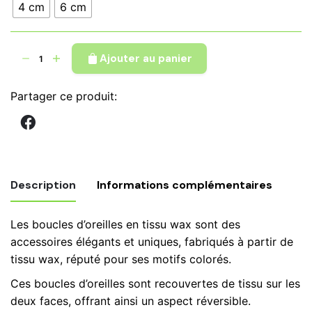
€ 8,90
4 cm
6 cm
quantité
Ajouter au panier
de
Boucles
Partager ce produit:
d'oreilles
éventail,
tissu
wax
rouge
Description
Informations complémentaires
jaune,
bijoux
Les boucles d’oreilles en tissu wax sont des
wax
Poids
0,20 kg
accessoires élégants et uniques, fabriqués à partir de
n.9
tissu wax, réputé pour ses motifs colorés.
Tailles
4 cm, 6 cm, 7 cm
Ces boucles d’oreilles sont recouvertes de tissu sur les
Boucles
deux faces, offrant ainsi un aspect réversible.