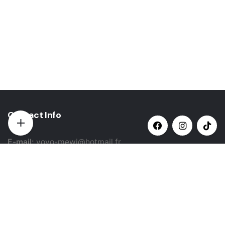
Contact Info
E-mail:
yovo-mewi@hotmail.fr
Adresse:
Hazebrouck, France
Paiement par: