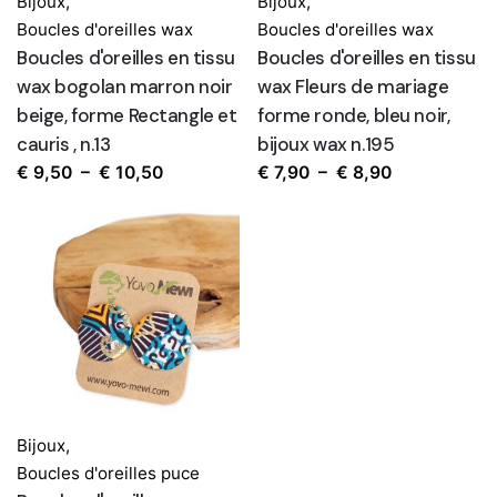
Bijoux
,
Bijoux
,
Boucles d'oreilles wax
Boucles d'oreilles wax
Boucles d'oreilles en tissu
Boucles d'oreilles en tissu
wax bogolan marron noir
wax Fleurs de mariage
beige, forme Rectangle et
forme ronde, bleu noir,
cauris , n.13
bijoux wax n.195
Plage
Plage
€
9,50
–
€
10,50
€
7,90
–
€
8,90
de
de
prix :
prix :
€ 9,50
€ 7,90
à
à
€ 10,50
€ 8,90
Bijoux
,
Boucles d'oreilles puce