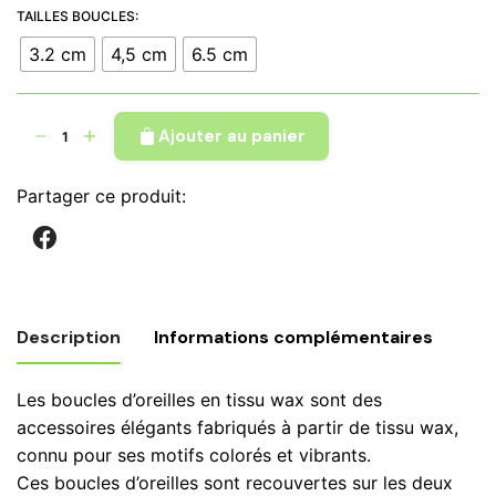
à
TAILLES BOUCLES:
€ 8,90
3.2 cm
4,5 cm
6.5 cm
quantité
Ajouter au panier
de
Boucles
Partager ce produit:
d'oreilles
en
tissu
wax
kenté
Description
Informations complémentaires
blanc
noir
Les boucles d’oreilles en tissu wax sont des
forme
Poids
0,21 kg
accessoires élégants fabriqués à partir de tissu wax,
ronde,
connu pour ses motifs colorés et vibrants.
bijoux
Tailles
3.2 cm, 4,5 cm, 6.5 cm
Ces boucles d’oreilles sont recouvertes sur les deux
wax