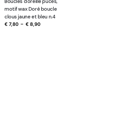
Boucles d'oreille puces,
motif wax Doré boucle
clous jaune et bleu n.4
Plage
€
7,80
–
€
8,90
de
prix :
€ 7,80
à
€ 8,90