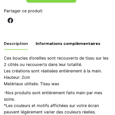
de
Boucles
Partager ce produit:
d'oreilles
en
tissu
wax,
forme
Description
Informations complémentaires
éventail,
rouge
Ces boucles d’oreilles sont recouverts de tissu sur les
noir,
Poids
0,21 kg
2 côtés ou recouverts dans leur totalité.
bijoux
Les créations sont réalisées entièrement à la main.
wax
Tailles
4,5 cm, 7,5 cm
Hauteur: 2cm
n.67
Boucles
Matériaux utilisés: Tissu wax
-Nos produits sont entièrement faits main par mes
soins.
*Les couleurs et motifs affichées sur votre écran
peuvent légèrement varier des couleurs réelles.