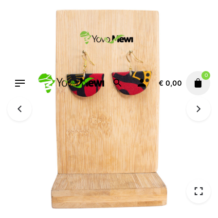
Aller
au
contenu
0
€
0,00