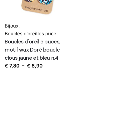
Bijoux
,
Boucles d'oreilles puce
Boucles d'oreille puces,
motif wax Doré boucle
clous jaune et bleu n.4
Plage
€
7,80
–
€
8,90
de
prix :
€ 7,80
à
€ 8,90