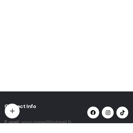
Contact Info
E-mail:
yovo-mewi@hotmail.fr
Adresse:
Hazebrouck, France