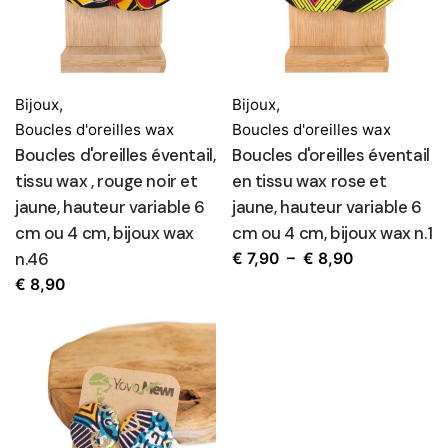
Bijoux
,
Bijoux
,
Boucles d'oreilles wax
Boucles d'oreilles wax
Boucles d'oreilles éventail,
Boucles d'oreilles éventail
tissu wax , rouge noir et
en tissu wax rose et
jaune, hauteur variable 6
jaune, hauteur variable 6
cm ou 4 cm, bijoux wax
cm ou 4 cm, bijoux wax n.1
n.46
Plage
€
7,90
–
€
8,90
de
€
8,90
prix :
€ 7,90
à
€ 8,90