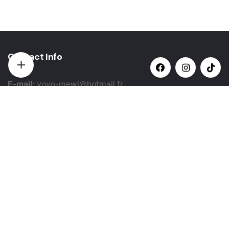
Contact Info
E-mail:
yovo-mewi@hotmail.fr
Adresse:
Hazebrouck, France
Paiement par:
Siret: 51987789800022
Catégories populaires