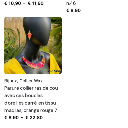
n.46
Plage
€
10,90
–
€
11,90
de
€
8,90
prix :
€ 10,90
à
€ 11,90
Bijoux
,
Collier Wax
Parure collier ras de cou
avec ces boucles
d'oreilles carré, en tissu
madras, orange rouge 7
Plage
€
8,90
–
€
22,80
de