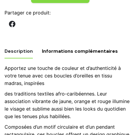
de
Boucles
Partager ce produit:
d’oreilles
en
tissu
madras
rectangle,
Description
Informations complémentaires
Jaune
Rouge
Apportez une touche de couleur et d’authenticité à
&
Poids
0,18 kg
votre tenue avec ces boucles d’oreilles en tissu
Orange,
madras, inspirées
bijoux
madras
des traditions textiles afro-caribéennes. Leur
n.17
association vibrante de jaune, orange et rouge illumine
le visage et sublime aussi bien les looks du quotidien
que les tenues plus habillées.
Composées d’un motif circulaire et d’un pendant
rectangulaire, ces boucles offrent un design graphique