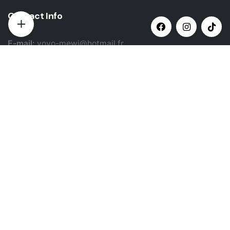
Contact Info
E-mail:
yovo-mewi@hotmail.fr
Adresse:
Hazebrouck, France
Paiement par:
Siret: 51987789800022
Catégories populaires
Bandeau et Head band cheveux