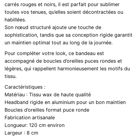
Bandeau, Bandeau + boucle, Boucles
Options
carrés rouges et noirs, il est parfait pour sublimer
puces
d’oreilles
toutes vos tenues, qu’elles soient décontractées ou
d'oreilles
habillées.
assorties
Son nœud structuré ajoute une touche de
sophistication, tandis que sa conception rigide garantit
un maintien optimal tout au long de la journée.
Pour compléter votre look, ce bandeau est
accompagné de boucles d’oreilles puces rondes et
légères, qui rappellent harmonieusement les motifs du
tissu.
Caractéristiques :
Matériau : Tissu wax de haute qualité
Headband rigide en aluminium pour un bon maintien
Boucles d’oreilles format puce ronde
Fabrication artisanale
Longueur: 120 cm environ
Largeur : 8 cm