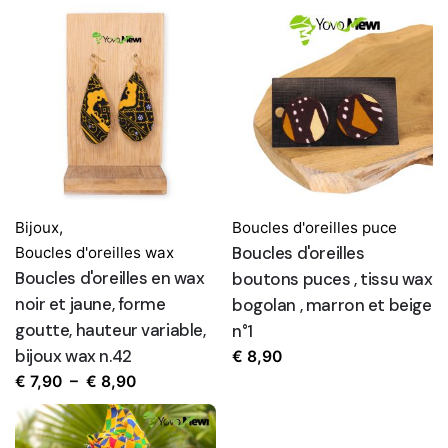
Subscribe to our newsletter
Sign up to receive updates, promotions, and
sneak peaks of upcoming products.
Bijoux
,
Boucles d'oreilles puce
Boucles d'oreilles
Boucles d'oreilles wax
Boucles d'oreilles en wax
boutons puces , tissu wax
Non, merci
noir et jaune, forme
bogolan , marron et beige
goutte, hauteur variable,
n°1
bijoux wax n.42
€
8,90
Plage
€
7,90
–
€
8,90
de
prix :