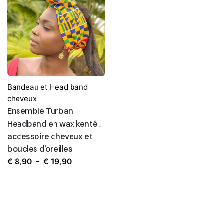
€ 7,90
à
€ 8,90
Bandeau et Head band
cheveux
Ensemble Turban
Headband en wax kenté ,
accessoire cheveux et
boucles d'oreilles
Plage
€
8,90
–
€
19,90
de
prix :
€ 8,90
à