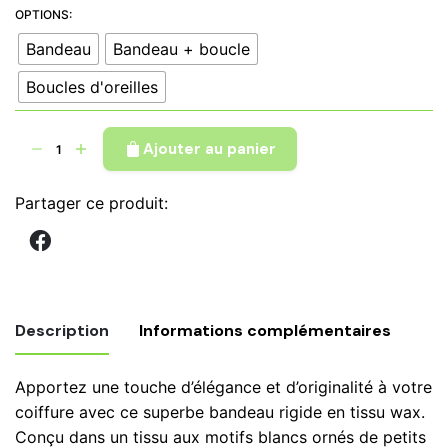
à
OPTIONS:
€ 19,90
Bandeau
Bandeau + boucle
Boucles d'oreilles
quantité
Ajouter au panier
de
Bandeau
Partager ce produit:
rigide
en
tissu
wax
blanc
Description
Informations complémentaires
carré
rouge
Apportez une touche d’élégance et d’originalité à votre
noir
Poids
kg
coiffure avec ce superbe bandeau rigide en tissu wax.
,
Conçu dans un tissu aux motifs blancs ornés de petits
Boucles