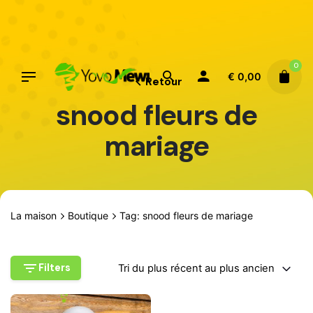
Aller
au
contenu
0
€
0,00
Retour
snood fleurs de
mariage
La maison
Boutique
Tag: snood fleurs de mariage
Filters
Tri du plus récent au plus ancien