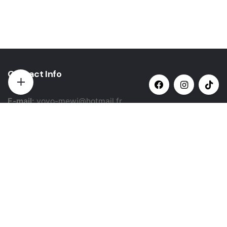
Contact Info
E-mail:
yovo-mewi@hotmail.fr
Adresse:
Hazebrouck, France
Paiement par:
Siret: 51987789800022
Catégories populaires