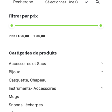
Sélectionnez Une Catégorie
pour
Filtrer par prix
Prix
Prix
PRIX :
€ 20,00
—
€ 30,00
FILTRER
max
min
Catégories de produits
Accessoires et Sacs
Bijoux
Casquette, Chapeau
Instruments- Accessoires
Mugs
Snoods , écharpes