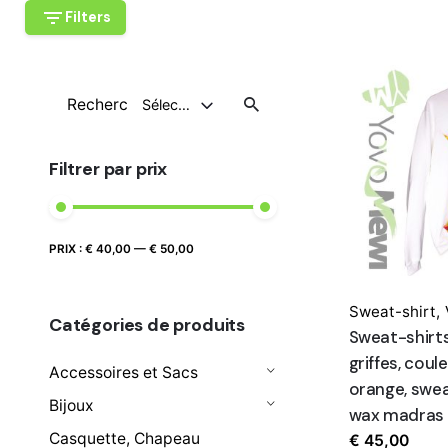
Filters
Recherche
Sélectionnez Une Catégorie
pour
Filtrer par prix
Prix
Prix
PRIX :
€ 40,00
—
€ 50,00
FILTRER
max
min
Sweat-shirt
,
Catégories de produits
Sweat-shirt
griffes, coul
Accessoires et Sacs
orange, swea
Bijoux
wax madras
Casquette, Chapeau
€
45,00