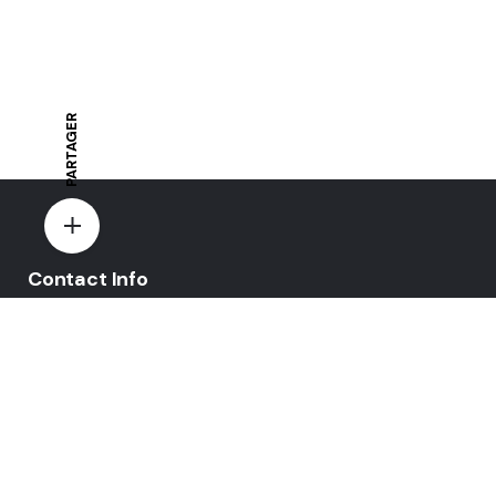
PARTAGER
Contact Info
E-mail:
yovo-mewi@hotmail.fr
Adresse:
Hazebrouck, France
Paiement par: