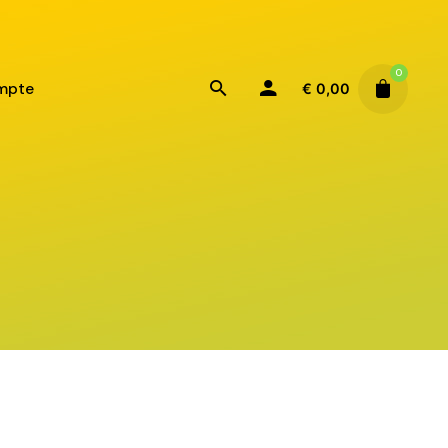
0
mpte
€
0,00