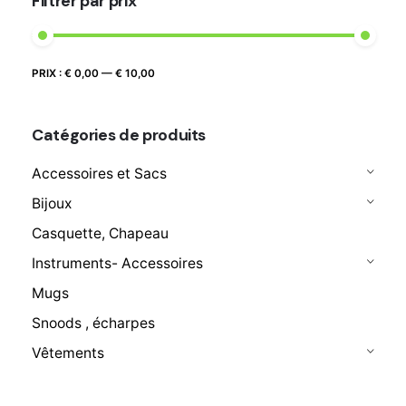
Filtrer par prix
Prix
Prix
PRIX :
€ 0,00
—
€ 10,00
FILTRER
max
min
Catégories de produits
Accessoires et Sacs
Bijoux
Casquette, Chapeau
Instruments- Accessoires
Mugs
Snoods , écharpes
Vêtements