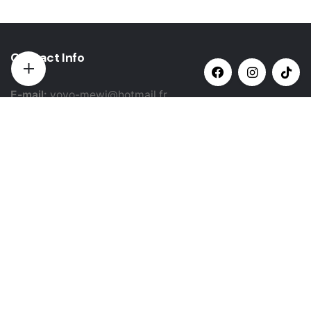
Contact Info
E-mail:
yovo-mewi@hotmail.fr
Adresse:
Hazebrouck, France
Paiement par:
Siret: 51987789800022
Catégories populaires
Sélectionner une catégorie