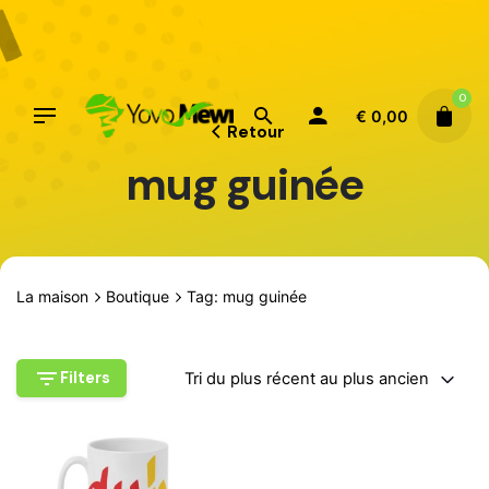
Aller
au
contenu
0
€
0,00
Retour
mug guinée
La maison
Boutique
Tag: mug guinée
Filters
Tri du plus récent au plus ancien