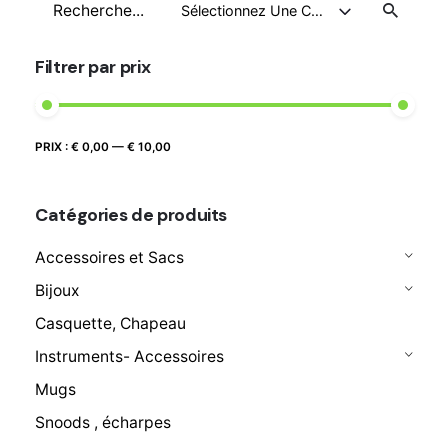
Recherche
Sélectionnez Une Catégorie
pour
Filtrer par prix
Prix
Prix
PRIX :
€ 0,00
—
€ 10,00
FILTRER
max
min
Catégories de produits
Accessoires et Sacs
Bijoux
Casquette, Chapeau
Instruments- Accessoires
Mugs
Snoods , écharpes