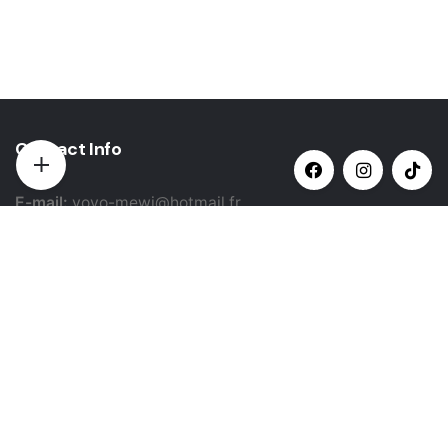
Contact Info
E-mail:
yovo-mewi@hotmail.fr
Adresse:
Hazebrouck, France
Paiement par:
Siret: 51987789800022
Catégories populaires