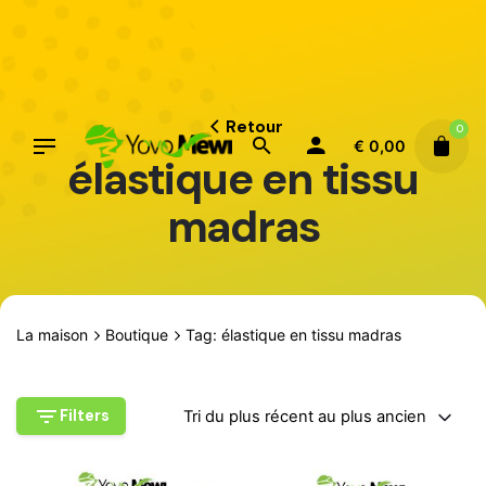
Aller
au
contenu
Retour
0
€
0,00
élastique en tissu
madras
La maison
Boutique
Tag: élastique en tissu madras
Filters
Tri du plus récent au plus ancien