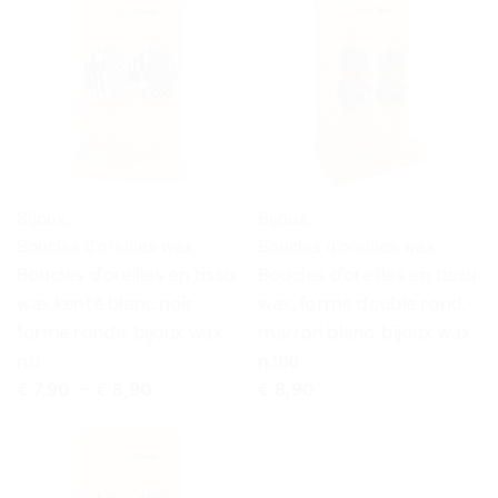
Bijoux
,
Bijoux
,
Boucles d'oreilles wax
Boucles d'oreilles wax
Boucles d'oreilles en tissu
Boucles d'oreilles en tissu
wax kenté blanc noir
wax, forme double rond,
forme ronde, bijoux wax
marron blanc ,bijoux wax
n.6
n.186
Plage
€
7,90
–
€
8,90
€
8,90
de
prix :
€ 7,90