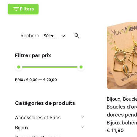
Filters
Recherche
Sélectionnez Une Catégorie
pour
Filtrer par prix
Prix
Prix
PRIX :
€ 0,00
—
€ 20,00
FILTRER
max
min
Bijoux
,
Boucle
Catégories de produits
Boucles d’ore
dorées pend
Accessoires et Sacs
Bijoux bohè
Bijoux
€
11,90