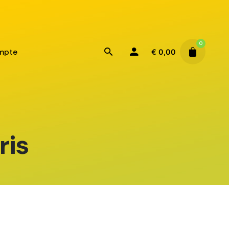
0
mpte
€
0,00
ris