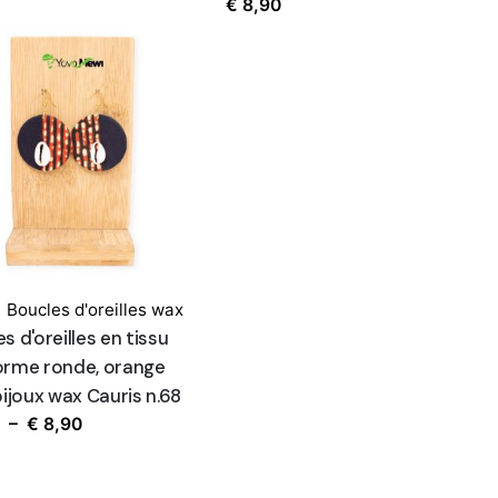
€
8,90
,
Boucles d'oreilles wax
s d'oreilles en tissu
orme ronde, orange
bijoux wax Cauris n.68
Plage
–
€
8,90
de
prix :