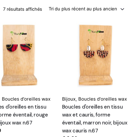
Trié du plus récent au plus ancien
Tri du plus récent au plus ancien
7 résultats affichés
,
Boucles d'oreilles wax
Bijoux
,
Boucles d'oreilles wax
s d'oreilles en tissu
Boucles d'oreilles en tissu
orme éventail, rouge
wax et cauris, forme
bijoux wax n.67
éventail, marron noir, bijoux
wax cauris n.67
0