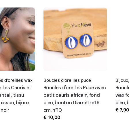
s d'oreilles wax
Boucles d'oreilles puce
Bijoux
illes Cauris et
Boucles d'oreilles Puce avec
Boucle
ntail, tissu
petit cauris africain, fond
wax f
oisson, bijoux
bleu, bouton Diamètre1.6
bleu, 
 noir
cm, n°10
€
7,90
€
10,00