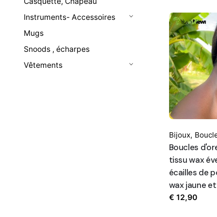
Casquette, Chapeau
Instruments- Accessoires
Mugs
Snoods , écharpes
Vêtements
Bijoux
,
Boucle
Boucles d'ore
tissu wax éve
écailles de p
wax jaune et
€
12,90