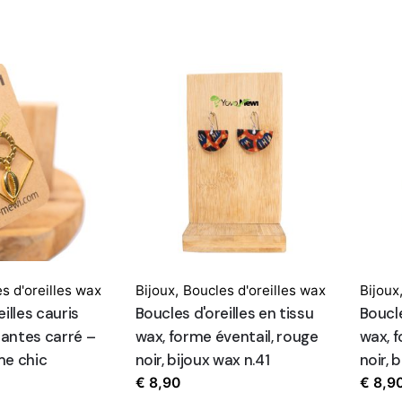
s d'oreilles wax
Bijoux
,
Boucles d'oreilles wax
Bijoux
illes cauris
Boucles d'oreilles en tissu
Boucle
antes carré –
wax, forme éventail, rouge
wax, f
me chic
noir, bijoux wax n.41
noir, 
€
8,90
€
8,9