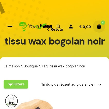
Aller
au
contenu
0
€
0,00
Retour
tissu wax bogolan noir
La maison
Boutique
Tag: tissu wax bogolan noir
Filters
Tri du plus récent au plus ancien