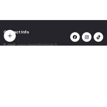
Contact Info
E-mail:
yovo-mewi@hotmail.fr
Adresse:
Hazebrouck, France
Paiement par:
Siret: 51987789800022
Catégories populaires