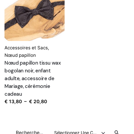
Accessoires et Sacs
,
Nœud papillon
Nœud papillon tissu wax
bogolan noir, enfant
adulte, accessoire de
Mariage, cérémonie
cadeau
Plage
€
13,80
–
€
20,80
de
prix :
€ 13,80
Recherche
à
Sélectionnez Une Catégorie