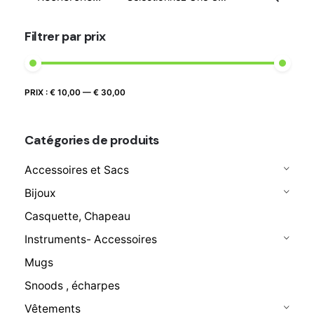
pour
€ 20,80
Filtrer par prix
Prix
Prix
PRIX :
€ 10,00
—
€ 30,00
FILTRER
max
min
Catégories de produits
Accessoires et Sacs
Bijoux
Casquette, Chapeau
Instruments- Accessoires
Mugs
Snoods , écharpes
Vêtements