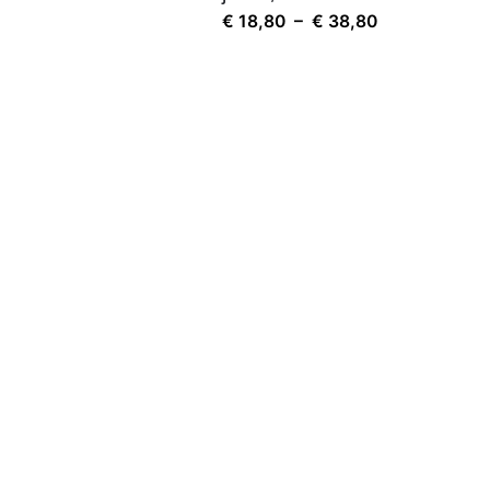
Plage
€
18,80
–
€
38,80
de
prix :
€ 18,80
à
€ 38,80