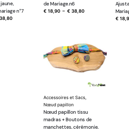
jaune,
de Mariage.n6
Ajust
ariage n°7
Plage
Maria
€
18,90
–
€
38,80
Plage
de
38,80
€
18,
de
prix :
prix :
€ 18,90
€ 18,80
à
à
€ 38,80
€ 38,80
Accessoires et Sacs
,
Nœud papillon
Nœud papillon tissu
madras + Boutons de
manchettes, cérémonie,