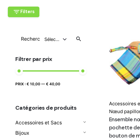
Filters
Recherche
Sélectionnez Une Catégorie
pour
Filtrer par prix
Prix
Prix
PRIX :
€ 10,00
—
€ 40,00
FILTRER
max
min
Accessoires e
Catégories de produits
Nœud papillo
Ensemble nœ
Accessoires et Sacs
pochette de
Bijoux
bouton de m