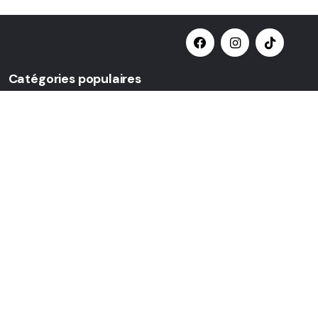
Catégories populaires
Sélectionner une catégorie
Privacy Notice
|
Sale Terms & Conditions
|
Returns & Refunds