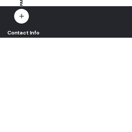
Contact Info
E-mail:
yovo-mewi@hotmail.fr
Adresse:
Hazebrouck, France
Paiement par:
© 2024
yovo-mewi.com
. Tous droits réservés | Site réalisé pa