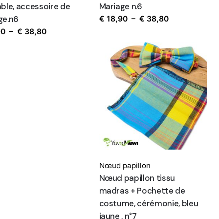
able, accessoire de
Mariage n.6
ge.n6
Plage
€
18,90
–
€
38,80
de
Plage
90
–
€
38,80
prix :
de
€ 18,90
prix :
à
€ 18,90
€ 38,80
à
€ 38,80
Nœud papillon
Nœud papillon tissu
madras + Pochette de
costume, cérémonie, bleu
jaune , n°7