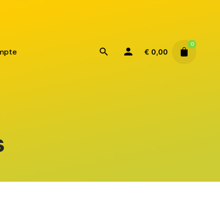
0
mpte
€
0,00
s