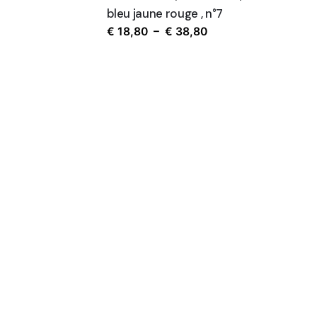
bleu jaune rouge , n°7
Plage
€
18,80
–
€
38,80
de
prix :
€ 18,80
à
€ 38,80