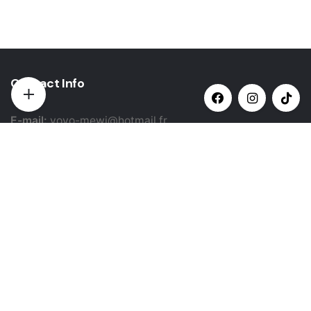
Contact Info
E-mail:
yovo-mewi@hotmail.fr
Adresse:
Hazebrouck, France
Paiement par:
Siret: 51987789800022
Catégories populaires