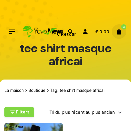
Aller
au
contenu
0
€
0,00
Retour
tee shirt masque
africai
La maison
Boutique
Tag: tee shirt masque africai
Filters
Tri du plus récent au plus ancien