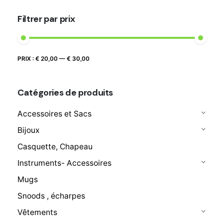
Filtrer par prix
Prix
Prix
PRIX :
€ 20,00
—
€ 30,00
FILTRER
max
min
Catégories de produits
Accessoires et Sacs
Bijoux
Casquette, Chapeau
Instruments- Accessoires
Mugs
Snoods , écharpes
Vêtements