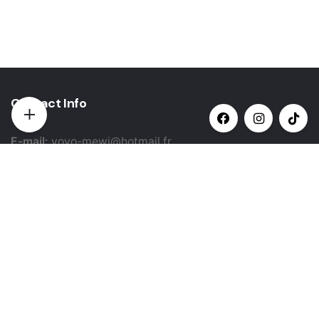
Contact Info
E-mail:
yovo-mewi@hotmail.fr
Adresse:
Hazebrouck, France
Paiement par:
Siret: 51987789800022
Catégories populaires