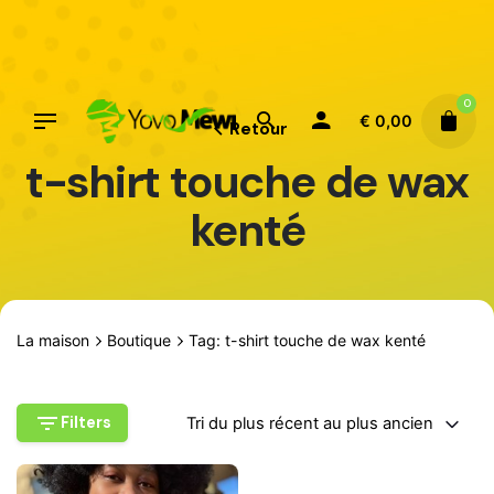
Aller
au
contenu
0
€
0,00
Retour
t-shirt touche de wax
kenté
La maison
Boutique
Tag: t-shirt touche de wax kenté
Filters
Tri du plus récent au plus ancien