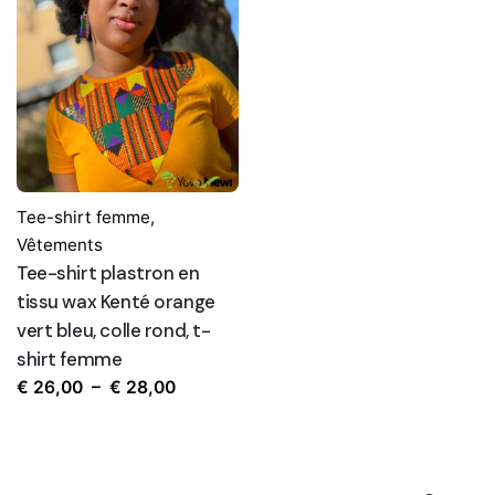
Tee-shirt femme
,
Vêtements
Tee-shirt plastron en
tissu wax Kenté orange
vert bleu, colle rond, t-
shirt femme
Plage
€
26,00
–
€
28,00
de
prix :
€ 26,00
Recherche