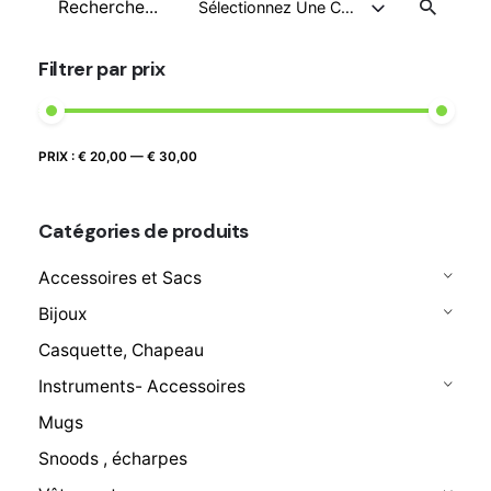
à
Sélectionnez Une Catégorie
pour
€ 28,00
Filtrer par prix
Prix
Prix
PRIX :
€ 20,00
—
€ 30,00
FILTRER
max
min
Catégories de produits
Accessoires et Sacs
Bijoux
Casquette, Chapeau
Instruments- Accessoires
Mugs
Snoods , écharpes