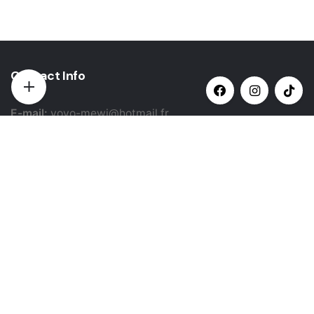
Contact Info
E-mail:
yovo-mewi@hotmail.fr
Adresse:
Hazebrouck, France
Paiement par:
Siret: 51987789800022
Catégories populaires
Sélectionner une catégorie