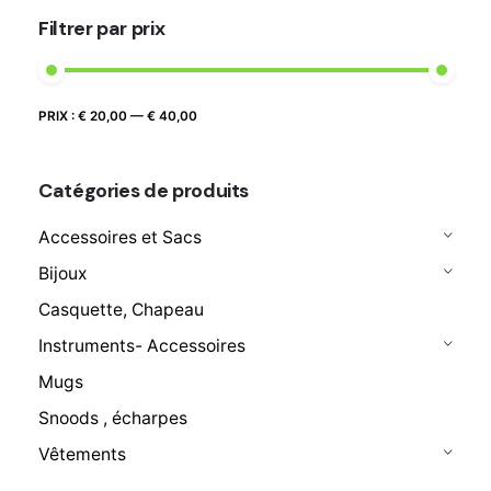
Filtrer par prix
Prix
Prix
PRIX :
€ 20,00
—
€ 40,00
FILTRER
max
min
Catégories de produits
Accessoires et Sacs
Bijoux
Casquette, Chapeau
Instruments- Accessoires
Mugs
Snoods , écharpes
Vêtements