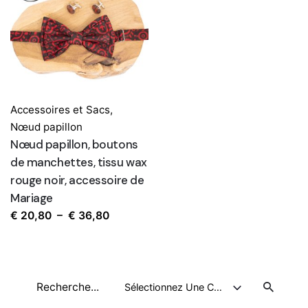
Accessoires et Sacs
,
Nœud papillon
Nœud papillon, boutons
de manchettes, tissu wax
rouge noir, accessoire de
Mariage
Plage
€
20,80
–
€
36,80
de
prix :
€ 20,80
Recherche
à
Sélectionnez Une Catégorie
pour
€ 36,80