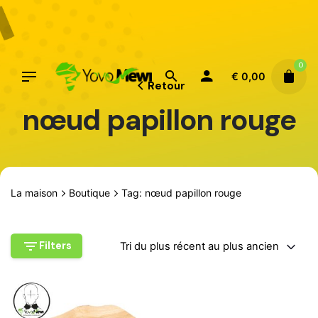
Aller
au
contenu
0
€
0,00
Retour
nœud papillon rouge
La maison
Boutique
Tag: nœud papillon rouge
Filters
Tri du plus récent au plus ancien