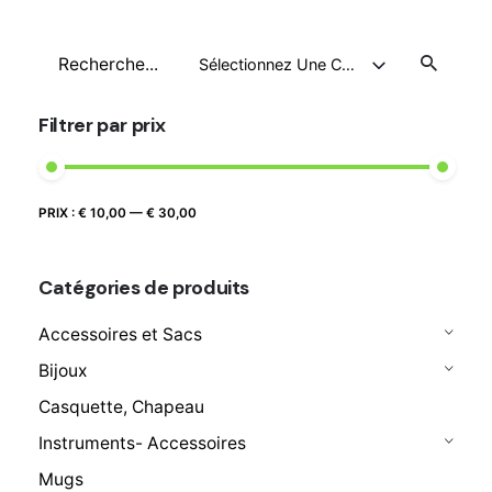
prix :
€ 13,80
Recherche
à
Sélectionnez Une Catégorie
pour
€ 20,50
Filtrer par prix
Prix
Prix
PRIX :
€ 10,00
—
€ 30,00
FILTRER
max
min
Catégories de produits
Accessoires et Sacs
Bijoux
Casquette, Chapeau
Instruments- Accessoires
Mugs