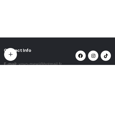
Contact Info
E-mail:
yovo-mewi@hotmail.fr
Adresse:
Hazebrouck, France
Paiement par:
Siret: 51987789800022