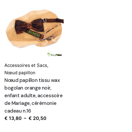
Accessoires et Sacs
,
Nœud papillon
Nœud papillon tissu wax
bogolan orange noir,
enfant adulte, accessoire
de Mariage, cérémonie
cadeau n.16
Plage
€
13,80
–
€
20,50
de