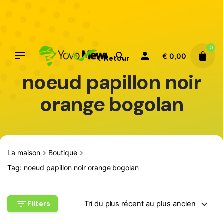
Aller
au
contenu
0
€
0,00
Retour
noeud papillon noir
orange bogolan
La maison
Boutique
Tag: noeud papillon noir orange bogolan
Filters
Tri du plus récent au plus ancien