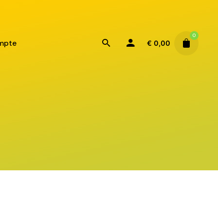
0
mpte
€
0,00