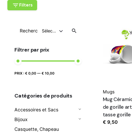
Filters
Recherche
Sélectionnez Une Catégorie
pour
Filtrer par prix
Prix
Prix
PRIX :
€ 0,00
—
€ 10,00
FILTRER
max
min
Mugs
Catégories de produits
Mug Céramiq
de gorille a
Accessoires et Sacs
tasse gorille
Bijoux
€
9,50
Casquette, Chapeau