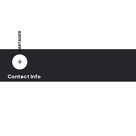
PARTAGER
Contact Info
E-mail:
yovo-mewi@hotmail.fr
Adresse:
Hazebrouck, France
Paiement par: