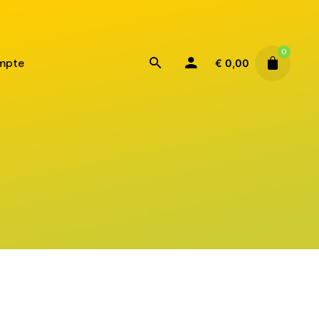
0
mpte
€
0,00