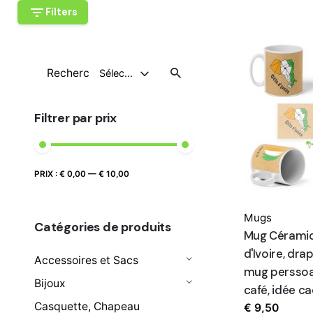
Filters
Recherche
Sélectionnez Une Catégorie
pour
Filtrer par prix
Prix
Prix
PRIX :
€ 0,00
—
€ 10,00
FILTRER
max
min
Mugs
Catégories de produits
Mug Cérami
d'Ivoire, dra
Accessoires et Sacs
mug perssoal
Bijoux
café, idée c
Casquette, Chapeau
€
9,50