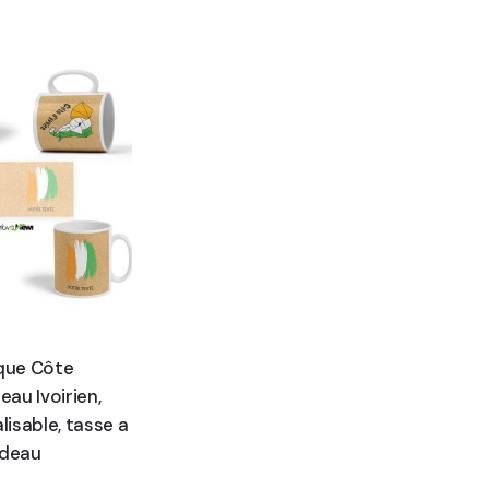
que Côte
peau Ivoirien,
isable, tasse a
adeau