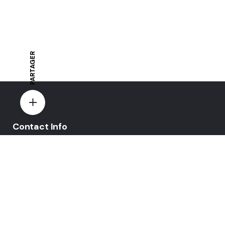
PARTAGER
Contact Info
E-mail:
yovo-mewi@hotmail.fr
Adresse:
Hazebrouck, France
Paiement par: