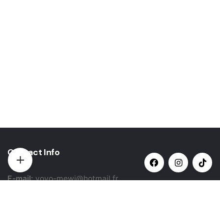
Contact Info
E-mail:
yovo-mewi@hotmail.fr
Adresse:
Hazebrouck, France