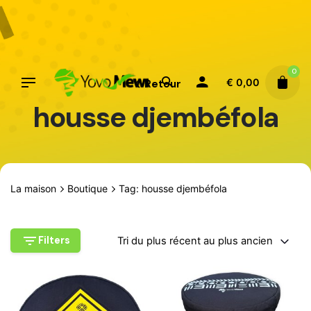
Aller
au
contenu
0
€
0,00
Retour
housse djembéfola
La maison
Boutique
Tag: housse djembéfola
Filters
Tri du plus récent au plus ancien