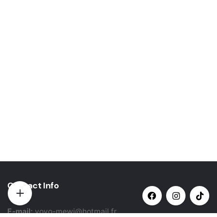
Subscribe to our newsletter
Sign up to receive updates, promotions, and
sneak peaks of upcoming products.
Non, merci
Contact Info
E-mail:
yovo-mewi@hotmail.fr