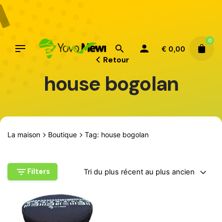
Aller
au
contenu
0
€
0,00
Retour
house bogolan
La maison
Boutique
Tag: house bogolan
Filters
Tri du plus récent au plus ancien