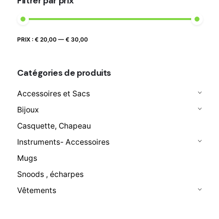
Filtrer par prix
Prix
Prix
PRIX :
€ 20,00
—
€ 30,00
FILTRER
max
min
Catégories de produits
Accessoires et Sacs
Bijoux
Casquette, Chapeau
Instruments- Accessoires
Mugs
Snoods , écharpes
Vêtements