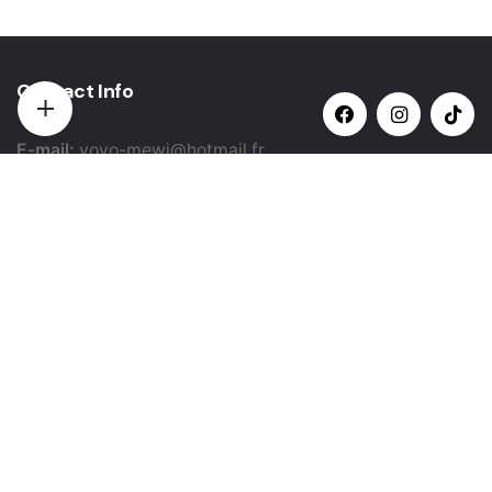
Contact Info
E-mail:
yovo-mewi@hotmail.fr
Adresse:
Hazebrouck, France
Paiement par:
Siret: 51987789800022
Catégories populaires
Sélectionner une catégorie