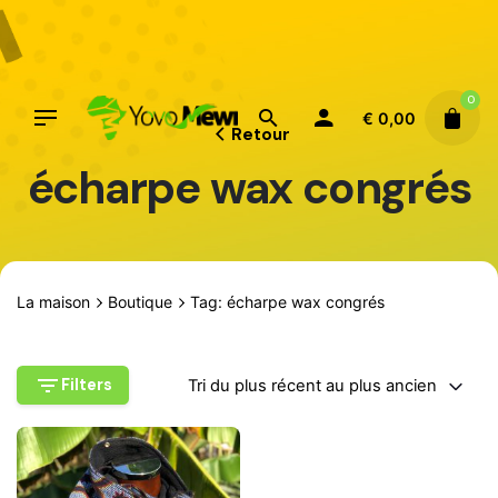
Aller
au
contenu
0
€
0,00
Retour
écharpe wax congrés
La maison
Boutique
Tag: écharpe wax congrés
Filters
Tri du plus récent au plus ancien