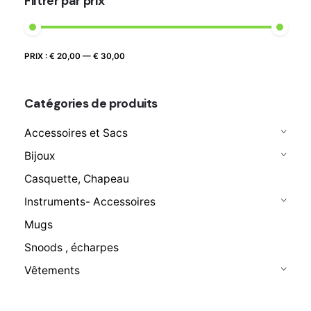
Filtrer par prix
Prix
Prix
PRIX :
€ 20,00
—
€ 30,00
FILTRER
max
min
Catégories de produits
Accessoires et Sacs
Bijoux
Casquette, Chapeau
Instruments- Accessoires
Mugs
Snoods , écharpes
Vêtements