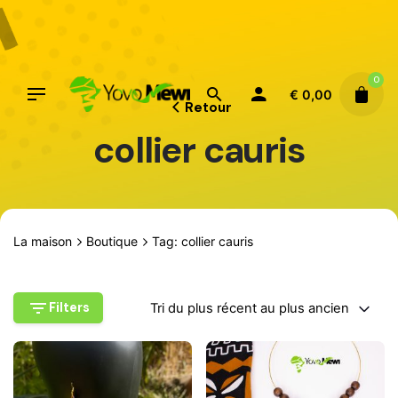
Aller
au
contenu
0
€
0,00
Retour
collier cauris
La maison
Boutique
Tag: collier cauris
Filters
Tri du plus récent au plus ancien