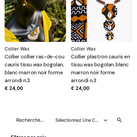
Collier Wax
Collier Wax
Collier collier ras-de-cou
Collier plastron cauris en
cauris tissu wax bogolan,
tissu wax bogolan, blanc
blanc marron noir forme
marron noir forme
arrondi n.3
arrondi n.3
€
24,00
€
24,00
Recherche
Sélectionnez Une Catégorie
pour