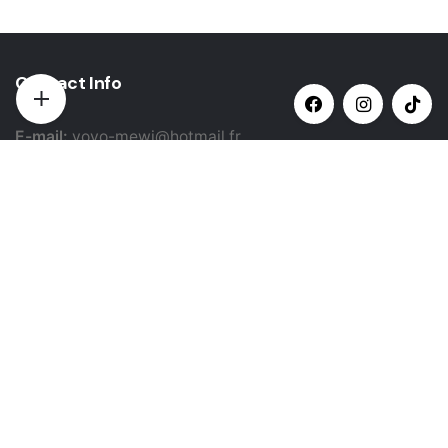
Contact Info
E-mail:
yovo-mewi@hotmail.fr
Adresse:
Hazebrouck, France
Paiement par:
Siret: 51987789800022
Catégories populaires
Sélectionner une catégorie