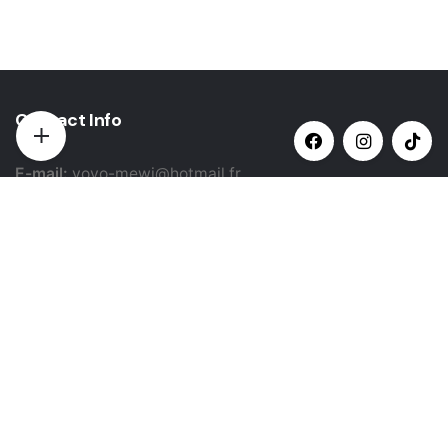
Contact Info
E-mail:
yovo-mewi@hotmail.fr
Adresse:
Hazebrouck, France
Paiement par:
Siret: 51987789800022
Catégories populaires