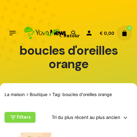
Aller
au
contenu
0
€
0,00
Retour
boucles d'oreilles
orange
La maison
Boutique
Tag: boucles d'oreilles orange
Filters
Tri du plus récent au plus ancien