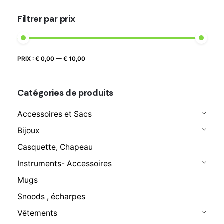
€ 8,90
Filtrer par prix
Prix
Prix
PRIX :
€ 0,00
—
€ 10,00
FILTRER
max
min
Catégories de produits
Accessoires et Sacs
Bijoux
Casquette, Chapeau
Instruments- Accessoires
Mugs
Snoods , écharpes
Vêtements