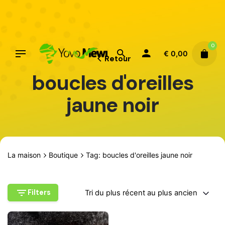
Aller
au
contenu
0
€
0,00
Retour
boucles d'oreilles
jaune noir
La maison
Boutique
Tag: boucles d'oreilles jaune noir
Filters
Tri du plus récent au plus ancien