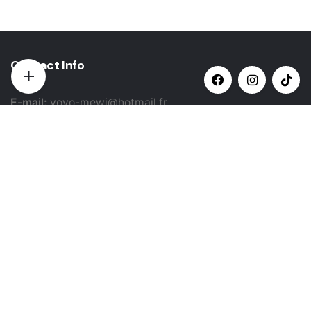
Contact Info
E-mail:
yovo-mewi@hotmail.fr
Adresse:
Hazebrouck, France
Paiement par:
Siret: 51987789800022
Catégories populaires
Sélectionner une catégorie