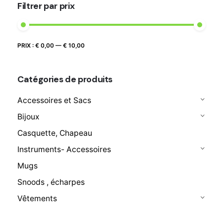
Filtrer par prix
Prix
Prix
PRIX :
€ 0,00
—
€ 10,00
FILTRER
max
min
Catégories de produits
Accessoires et Sacs
Bijoux
Casquette, Chapeau
Instruments- Accessoires
Mugs
Snoods , écharpes
Vêtements