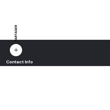
PARTAGER
Contact Info
E-mail:
yovo-mewi@hotmail.fr
Adresse:
Hazebrouck, France
Paiement par: