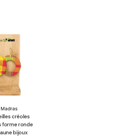
x Madras
illes créoles
s forme ronde
jaune bijoux