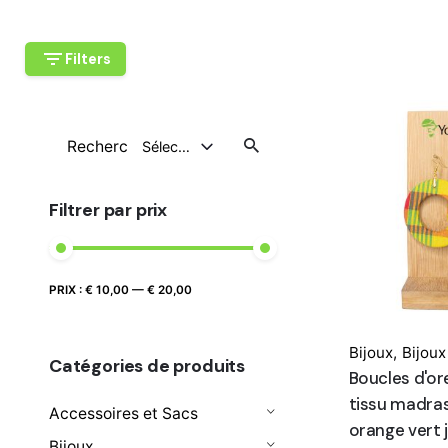
Filters
Recherche
Sélectionnez Une Catégorie
pour
Filtrer par prix
Prix
Prix
PRIX :
€ 10,00
—
€ 20,00
FILTRER
max
min
Bijoux
,
Bijou
Catégories de produits
Boucles d'ore
tissu madra
Accessoires et Sacs
orange vert 
Bijoux