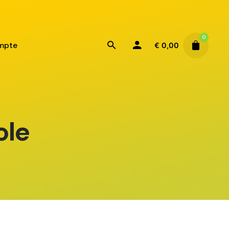
0
mpte
€
0,00
ole