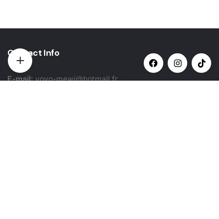
Contact Info
E-mail:
yovo-mewi@hotmail.fr
Adresse:
Hazebrouck, France
Paiement par:
Siret: 51987789800022
Catégories populaires
Sélectionner une catégorie