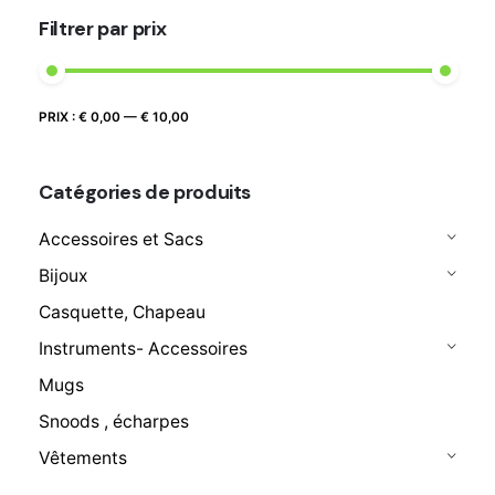
Filtrer par prix
Prix
Prix
PRIX :
€ 0,00
—
€ 10,00
FILTRER
max
min
Catégories de produits
Accessoires et Sacs
Bijoux
Casquette, Chapeau
Instruments- Accessoires
Mugs
Snoods , écharpes
Vêtements