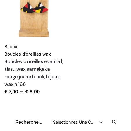
Bijoux
,
Boucles d'oreilles wax
Boucles d'oreilles éventail,
tissu wax samakaka
rouge jaune black, bijoux
wax n.166
Plage
€
7,90
–
€
8,90
de
prix :
€ 7,90
Recherche
à
Sélectionnez Une Catégorie
pour
€ 8,90