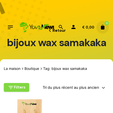
Aller
au
contenu
0
€
0,00
Retour
bijoux wax samakaka
La maison
Boutique
Tag: bijoux wax samakaka
Filters
Tri du plus récent au plus ancien