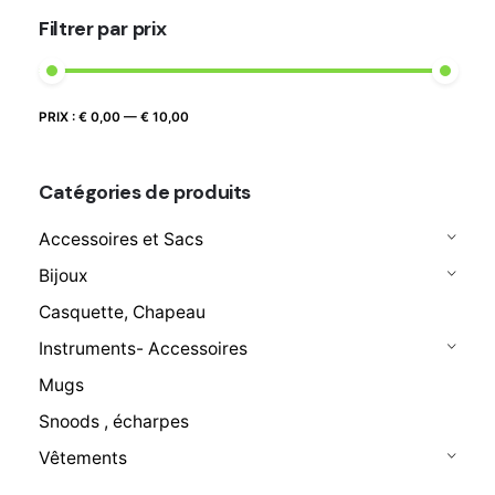
Filtrer par prix
Prix
Prix
PRIX :
€ 0,00
—
€ 10,00
FILTRER
max
min
Catégories de produits
Accessoires et Sacs
Bijoux
Casquette, Chapeau
Instruments- Accessoires
Mugs
Snoods , écharpes
Vêtements