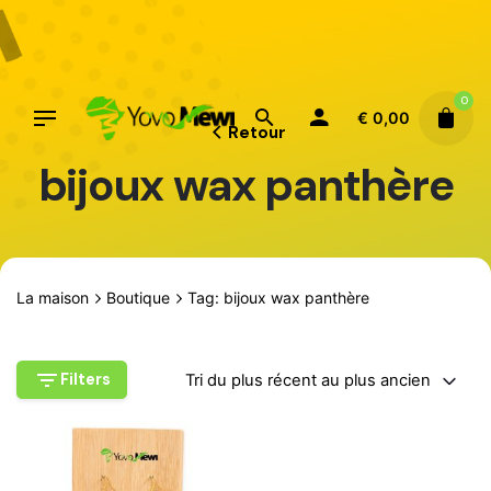
Aller
au
contenu
0
€
0,00
Retour
bijoux wax panthère
La maison
Boutique
Tag: bijoux wax panthère
Filters
Tri du plus récent au plus ancien