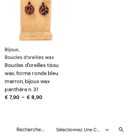
Bijoux
,
Boucles d'oreilles wax
Boucles d'oreilles tissu
wax, forme ronde bleu
marron, bijoux wax
panthère n. 31
Plage
€
7,90
–
€
8,90
de
prix :
€ 7,90
Recherche
à
Sélectionnez Une Catégorie
pour
€ 8,90