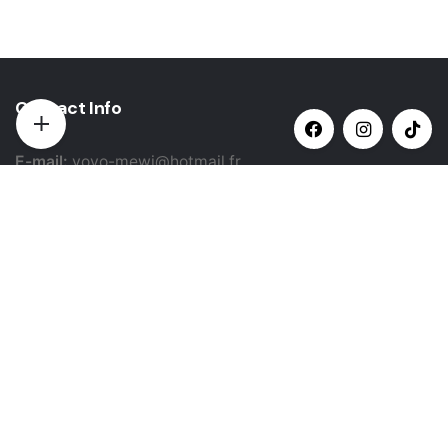
Contact Info
E-mail:
yovo-mewi@hotmail.fr
Adresse:
Hazebrouck, France
Paiement par:
Siret: 51987789800022
Catégories populaires
Sélectionner une catégorie