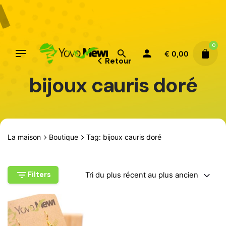
Aller
au
contenu
0
€
0,00
Retour
bijoux cauris doré
La maison
Boutique
Tag: bijoux cauris doré
Filters
Tri du plus récent au plus ancien