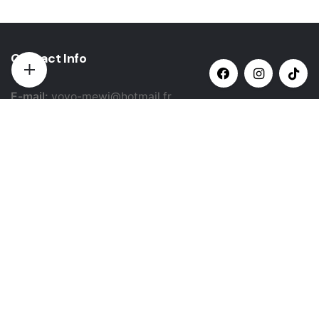
Contact Info
E-mail:
yovo-mewi@hotmail.fr
Adresse:
Hazebrouck, France
Paiement par:
Siret: 51987789800022
Catégories populaires
Sélectionner une catégorie