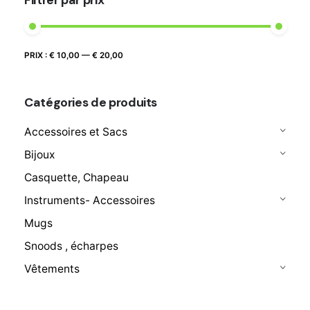
Prix
Prix
PRIX :
€ 10,00
—
€ 20,00
FILTRER
max
min
Catégories de produits
Accessoires et Sacs
Bijoux
Casquette, Chapeau
Instruments- Accessoires
Mugs
Snoods , écharpes
Vêtements