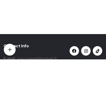
Contact Info
E-mail:
yovo-mewi@hotmail.fr
Adresse:
Hazebrouck, France
Paiement par:
Siret: 51987789800022