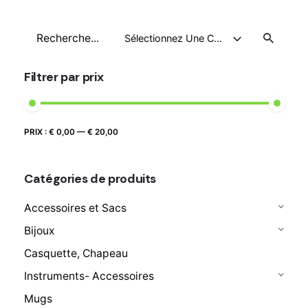
prix :
€ 8,90
Recherche
à
Sélectionnez Une Catégorie
pour
€ 19,90
Filtrer par prix
Prix
Prix
PRIX :
€ 0,00
—
€ 20,00
FILTRER
max
min
Catégories de produits
Accessoires et Sacs
Bijoux
Casquette, Chapeau
Instruments- Accessoires
Mugs