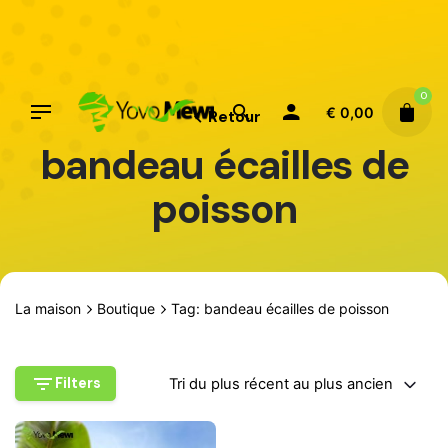
Aller
au
contenu
0
€
0,00
Retour
bandeau écailles de
poisson
La maison
Boutique
Tag: bandeau écailles de poisson
Filters
Tri du plus récent au plus ancien