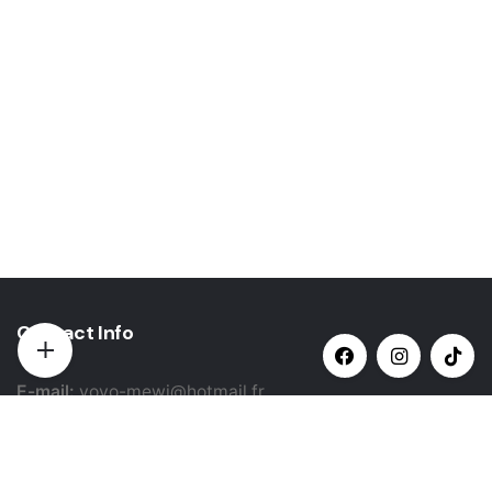
Contact Info
E-mail:
yovo-mewi@hotmail.fr
Adresse:
Hazebrouck, France