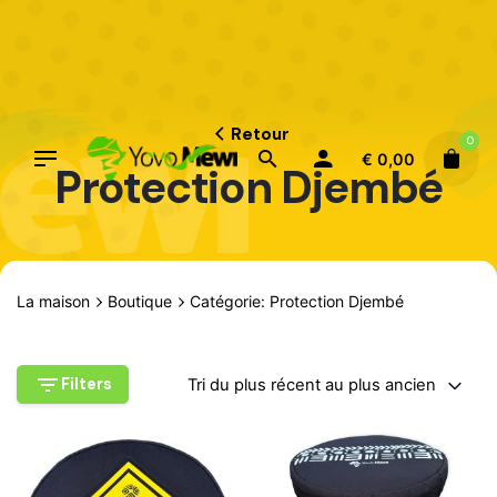
Aller
au
contenu
Retour
0
€
0,00
Protection Djembé
La maison
Boutique
Catégorie: Protection Djembé
Filters
Tri du plus récent au plus ancien